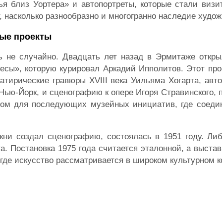
 близ Уортера» и автопортреты, которые стали визит
, насколько разнообразно и многогранно наследие худож
ные проекты
 не случайно. Двадцать лет назад в Эрмитаже откры
весы», которую курировал Аркадий Ипполитов. Этот пр
сатирические гравюры XVIII века Уильяма Хогарта, ав
Нью-Йорк, и сценографию к опере Игоря Стравинского, 
зцом для последующих музейных инициатив, где соеди
кни создал сценографию, состоялась в 1951 году. Ли
. Постановка 1975 года считается эталонной, а выста
где искусство рассматривается в широком культурном к