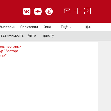
18+
Выставки
Спектакли
Кино
Ещё
18+
Недвижимость
Авто
Туристу
аль песчаных
ур "Восторг
тва"