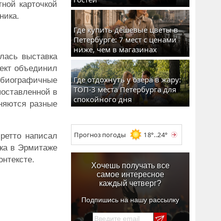
ной карточкой
ника.
Где купить дешевые цветы в
Петербурге: 7 мест с ценами
ниже, чем в магазинах
лась выставка
оект объединил
Где отдохнуть у озера в жару:
тобиографичные
ТОП-3 места Петербурга для
поставленной в
спокойного дня
няются разные
Прогноз погоды
18°..24°
бретто написал
вка в Эрмитаже
онтексте.
Хочешь получать все
самое интересное
каждый четверг?
Подпишись на нашу рассылку