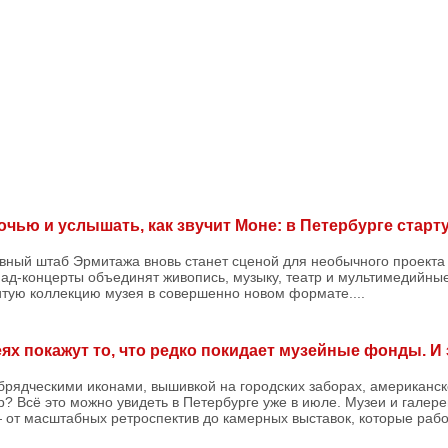
чью и услышать, как звучит Моне: в Петербурге старт
авный штаб Эрмитажа вновь станет сценой для необычного проекта
ад-концерты объединят живопись, музыку, театр и мультимедийны
итую коллекцию музея в совершенно новом формате....
ях покажут то, что редко покидает музейные фонды. И
брядческими иконами, вышивкой на городских заборах, американс
р? Всё это можно увидеть в Петербурге уже в июле. Музеи и галер
 от масштабных ретроспектив до камерных выставок, которые рабо