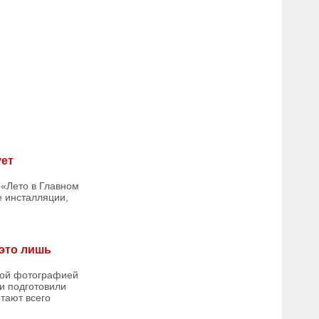
ует
 «Лето в Главном
е инсталляции,
 это лишь
кой фотографией
еи подготовили
тают всего