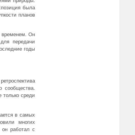
иями природы.
спозиция была
упкости планов
о временем. Он
 для передачи
последние годы
 ретроспектива
о сообщества.
е только среди
ается в самых
новили многих
 он работал с