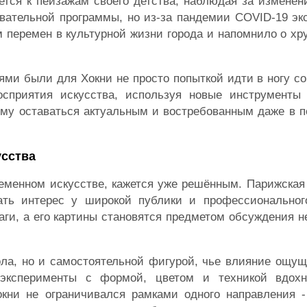
тся к пейзажам своего детства, наблюдая за изменен
вательной программы, но из-за пандемии COVID-19 эк
 перемен в культурной жизни города и напомнило о хр
ми были для Хокни не просто попыткой идти в ногу с
сприятия искусства, используя новые инструменты
ему оставаться актуальным и востребованным даже в 
усства
ременном искусстве, кажется уже решённым. Парижская
ать интерес у широкой публики и профессиональног
ги, а его картины становятся предметом обсуждения н
ла, но и самостоятельной фигурой, чье влияние ощущ
 эксперименты с формой, цветом и техникой вдох
окни не ограничивался рамками одного направления -