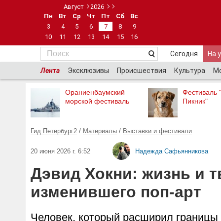
Август
2026
Пн
Вт
Ср
Чт
Пт
Сб
Вс
3
4
5
6
7
8
9
10
11
12
13
14
15
16
Сегодня
На 
Лента
Эксклюзивы
Происшествия
Культура
М
Ораниенбаумский
Фестиваль 
морской фестиваль
Пикник"
Гид Петербург2
/
Материалы
/
Выставки и фестивали
20 июня 2026 г. 6:52
Надежда Сафьянникова
Дэвид Хокни: жизнь и 
изменившего поп-арт
Человек, который расширил границы 