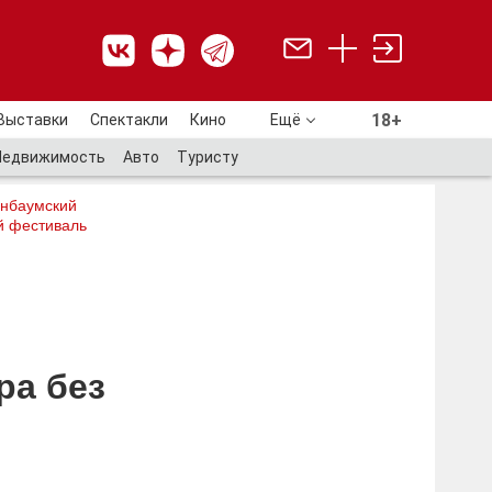
18+
Выставки
Спектакли
Кино
Ещё
18+
Недвижимость
Авто
Туристу
нбаумский
й фестиваль
ра без