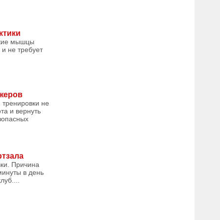
ктики
окие мышцы
 и не требует
ажеров
 тренировки не
та и вернуть
езопасных
ртзала
вки. Причина
минуты в день
уб....