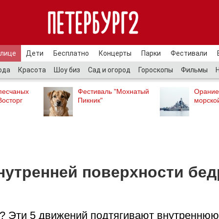
улице
Дети
Бесплатно
Концерты
Парки
Фестивали
ода
Красота
Шоу биз
Сад и огород
Гороскопы
Фильмы
песчаных
Фестиваль "Мохнатый
Орание
Восторг
Пикник"
морско
нутренней поверхности бед
бе? Эти 5 движений подтягивают внутреннюю