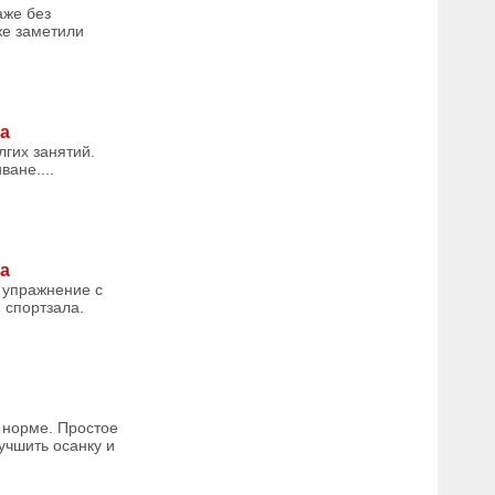
аже без
же заметили
ма
лгих занятий.
ане....
ма
е упражнение с
 спортзала.
 норме. Простое
учшить осанку и