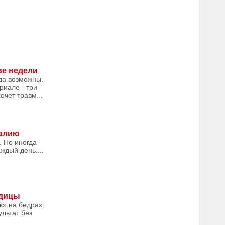
ве недели
гда возможны.
риале - три
очет травм...
талию
. Но иногда
ждый день....
одицы
к» на бедрах.
льтат без