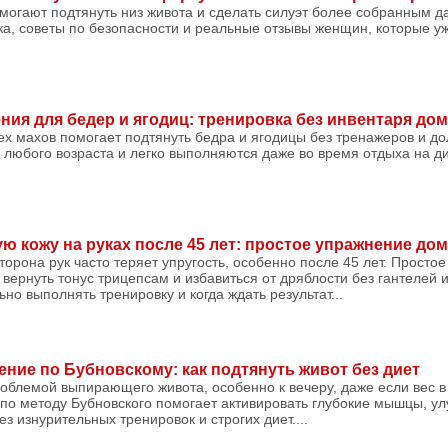
могают подтянуть низ живота и сделать силуэт более собранным д
ка, советы по безопасности и реальные отзывы женщин, которые у
ния для бедер и ягодиц: тренировка без инвентаря до
х махов помогает подтянуть бедра и ягодицы без тренажеров и до
любого возраста и легко выполняются даже во время отдыха на див
ю кожу на руках после 45 лет: простое упражнение до
торона рук часто теряет упругость, особенно после 45 лет. Просто
вернуть тонус трицепсам и избавиться от дряблости без гантелей и
но выполнять тренировку и когда ждать результат...
ние по Бубновскому: как подтянуть живот без диет
облемой выпирающего живота, особенно к вечеру, даже если вес в
по методу Бубновского помогает активировать глубокие мышцы, ул
з изнурительных тренировок и строгих диет....