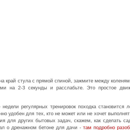
 на край стула с прямой спиной, зажмите между коленя
ами на 2-3 секунды и расслабьте. Это простое дви
недели регулярных тренировок походка становится ле
но удобен для тех, кто не может или не хочет выполня
ния для других бытовых задач, скажем, как сделать с
иал о дренажном бетоне для дачи -
там подробно разо