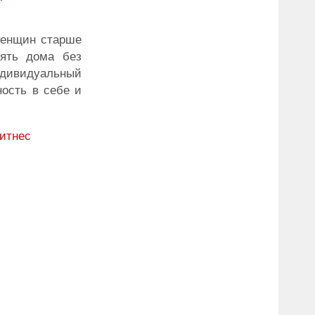
женщин старше
нять дома без
ндивидуальный
ость в себе и
итнес