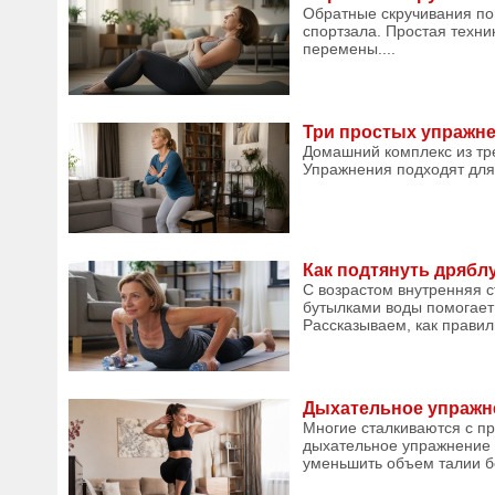
Обратные скручивания по
спортзала. Простая техни
перемены....
Три простых упражне
Домашний комплекс из тре
Упражнения подходят для 
Как подтянуть дряблу
С возрастом внутренняя с
бутылками воды помогает 
Рассказываем, как правиль
Дыхательное упражне
Многие сталкиваются с пр
дыхательное упражнение 
уменьшить объем талии бе