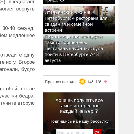
+), предлагает
могает вернуть
Итальянский ужин в
Петербурге: 4 ресторана для
свидания и семейной
30-40 секунд,
встречи
 Чем медленнее
Пикник Афиши, концерты
памяти Горшенева,
фестиваль клубники: куда
пойти в Петербурге 7-13
 отведите одну
августа
е ногу. Второе
агонали, будто
Прогноз погоды
14°..19°
д собой, после
участки бедра.
Хочешь получать все
дтяните вторую
самое интересное
каждый четверг?
Подпишись на нашу рассылку