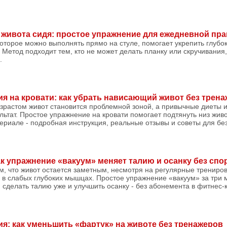
живота сидя: простое упражнение для ежедневной пра
которое можно выполнять прямо на стуле, помогает укрепить глуб
 Метод подходит тем, кто не может делать планку или скручивания,
.
я на кровати: как убрать нависающий живот без трен
озрастом живот становится проблемной зоной, а привычные диеты и
льтат. Простое упражнение на кровати помогает подтянуть низ живо
териале - подробная инструкция, реальные отзывы и советы для б
ак упражнение «вакуум» меняет талию и осанку без спо
м, что живот остается заметным, несмотря на регулярные трениро
а в слабых глубоких мышцах. Простое упражнение «вакуум» за три 
 сделать талию уже и улучшить осанку - без абонемента в фитнес-кл
я: как уменьшить «фартук» на животе без тренажеров