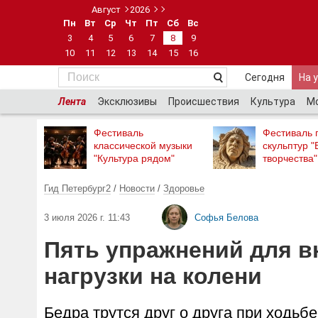
Август
2026
Пн
Вт
Ср
Чт
Пт
Сб
Вс
3
4
5
6
7
8
9
10
11
12
13
14
15
16
Сегодня
На 
Лента
Эксклюзивы
Происшествия
Культура
М
Фестиваль
Фестиваль 
классической музыки
скульптур "
"Культура рядом"
творчества"
Гид Петербург2
/
Новости
/
Здоровье
3 июля 2026 г. 11:43
Софья Белова
Пять упражнений для в
нагрузки на колени
Бедра трутся друг о друга при ходь