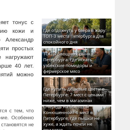
яет тонус с
Где отдохнуть у озера в жару:
нию кожи и
ТОП-3 места Петербурга для
р Александр
спокойного дня
пяти простых
ТОП-4 овощных рынка
е нагружают
Петербурга: где искать
узбекские помидоры и
рше 40 лет.
фермерское мясо
нятий можно
Где купить дешевые цветы в
Петербурге: 7 мест с ценами
ниже, чем в магазинах
Очередь на Большой
ся с тем, что
Конюшенной? 6 мест в
ние. Особенно
Петербурге, где пышки не
хуже, а ждать почти не
 становятся не
придется