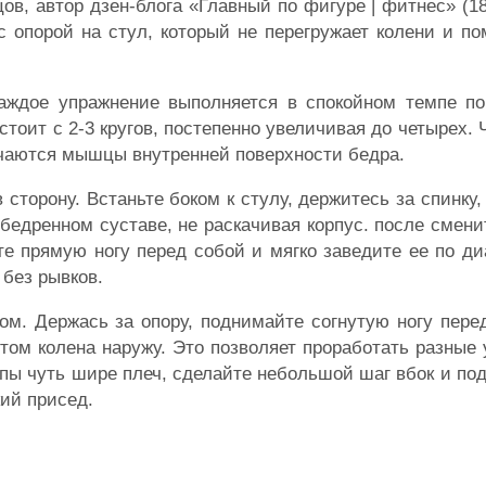
в, автор дзен-блога «Главный по фигуре | фитнес» (18
 опорой на стул, который не перегружает колени и по
аждое упражнение выполняется в спокойном темпе по 
 стоит с 2-3 кругов, постепенно увеличивая до четырех.
чаются мышцы внутренней поверхности бедра.
 сторону. Встаньте боком к стулу, держитесь за спинку,
обедренном суставе, не раскачивая корпус. после сменит
те прямую ногу перед собой и мягко заведите ее по ди
 без рывков.
ом. Держась за опору, поднимайте согнутую ногу пере
том колена наружу. Это позволяет проработать разные 
топы чуть шире плеч, сделайте небольшой шаг вбок и по
кий присед.