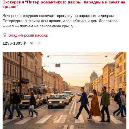
Экскурсия "Питер романтиков: дворы, парадные и закат на
крыше"
Вечерняя экскурсия включает прогулку по парадным и дворам
Петербурга, включая дом-пряник, двор «Котик» и дом Довлатова.
Финал — подъём на панорамную крышу...
Владимирский пассаж
1295-1395 ₽
504