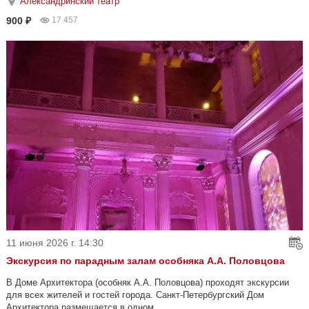
Александринский театр
900 ₽
17 457
11 июня 2026 г. 14:30
Экскурсия по парадным залам особняка А.А. Половцова
В Доме Архитектора (особняк А.А. Половцова) проходят экскурсии
для всех жителей и гостей города. Санкт-Петербургский Дом
Архитектора размещается в одном...