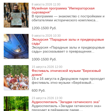
8 августа
2026 11:00
Музейная программа "Императорская
сыроварня"
В программе — знакомство с постройками и
обитателями исторического комплекса...
1200-1500 Руб.
9 августа
2026 10:30
Экскурсия "Парадные залы и придворцовые
сады"
Экскурсия «Парадные залы и придворцовые
сады» рассказывает о превращении...
1000-1500 Руб.
15 августа
2026 12:00
Фестиваль этнической музыки "Березовый
домик"
15 и 16 августа в Дворцовом парке проходит
фестиваль этно-музыки «Берёзовый...
600 Руб.
23 августа
2026 13:30
Аудиоспектакль "Загадки гатчинского эха"
Аудиоспектакль «Загадки гатчинского эха»
проходит в пейзажном парке....