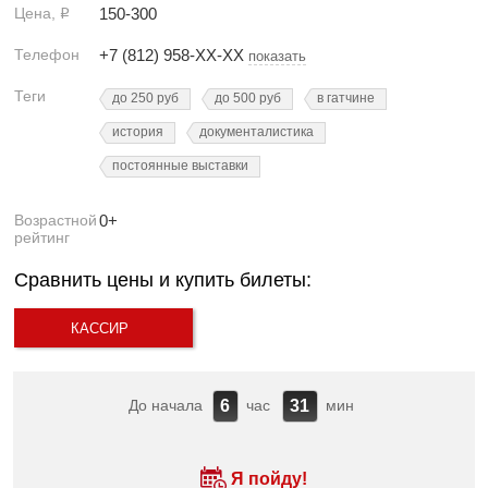
Цена,
150-300
Р
Телефон
+7 (812) 958-XX-XX
показать
Теги
до 250 руб
до 500 руб
в гатчине
история
документалистика
постоянные выставки
Возрастной
0+
рейтинг
Сравнить цены и купить билеты:
КАССИР
До начала
час
мин
6
31
Я пойду!