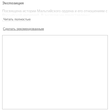
Экспозиция
Посвящена истории Мальтийского ордена и его отношениям с
Российской империей. В экспозиции представлены:
.Читать полностью
книги по истории госпитальеров, которые читал будущий
император Павел I;
Сделать рекомендованным
макет госпиталя Sacra Infermeria на Мальте;
живописное полотно Сальватора Тончи «Портрет Павла I в
одеянии гроссмейстера Мальтийского ордена».