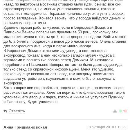
назад по некоторым мостикам страшно было идти, сейчас все они
отреставрированы, на многих уже появились замочки, которые
оставляют молодожены. Поражает количество уток и утят в озерах,
просто загляденье. Хочется верить, что у города найдутся деньги и
на очистку озер от тины.
Удивляет время работы музеев, если в Березовый Домик и в
Павильон Венеры попали без проблем за 50 руб., поскольку эти
маленькие музеи открыты до 7, то во дворец опоздали. Войти можно
до 6, а билеты продаются и вовсе до 5 часов вечера. Очень странно
для воскресного дня, когда в парке много народа.
В Березовом Домике включили аудиогид, а еще женщина-
экскурсовод показала нам несколько загадок музея - чудеса с
зеркалами и волшебные ворота перед Домиком. Мы ожидали
подобного и в Павильоне Венеры, но там не было даже аудиогида,
только стенд со справочной информацией. Меня это удивило,
поскольку еще несколько лет назад там каждому посетителю
выдавали устройство с наушниками, и можно было послушать
экскурсию.
Зато в парке все еще работает лодочная станция, по озерам вовсю
рассекают катамараны. Хочется верить, что финансирование такого
красивейшего дворца и парка, которые ничем не уступают Пушкину
и Павловску, будет увеличено.
0
/
0
Ответить
Анна Гришмановская
18 октября 2010 г. 19:29