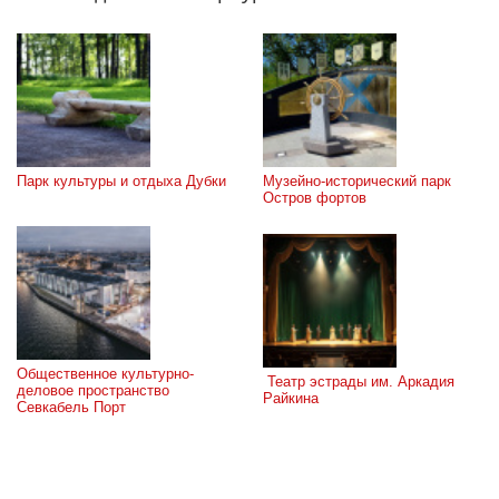
Парк культуры и отдыха Дубки
Музейно-исторический парк 
Остров фортов
Общественное культурно-
 Театр эстрады им. Аркадия 
деловое пространство 
Райкина
Севкабель Порт