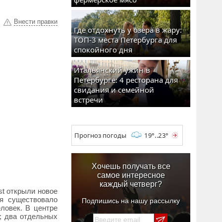
Внести правки
Где отдохнуть у озера в жару:
ТОП-3 места Петербурга для
спокойного дня
Итальянский ужин в
Петербурге: 4 ресторана для
свидания и семейной
встречи
Прогноз погоды
19°..23°
Хочешь получать все
самое интересное
каждый четверг?
st открыли новое
мя существовало
Подпишись на нашу рассылку
ловек. В центре
; два отдельных