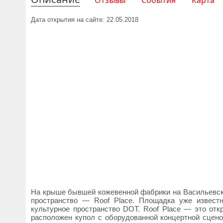
Отзывы
События
Карта
Дата открытия на сайте: 22.05.2018
На крыше бывшей кожевенной фабрики на Васильевском
пространство — Roof Place. Площадка уже извест
культурное пространство DOT. Roof Place — это от
расположен купол с оборудованной концертной сцен