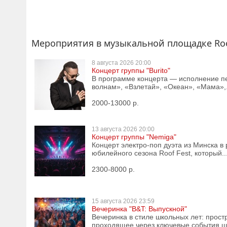
Мероприятия в музыкальной площадке Roo
8 августа
2026 20:00
Концерт группы "Burito"
В программе концерта — исполнение п
волнам», «Взлетай», «Океан», «Мама»,.
2000-13000 р.
13 августа
2026 20:00
Концерт группы "Nemiga"
Концерт электро-поп дуэта из Минска в
юбилейного сезона Roof Fest, который..
2300-8000 р.
15 августа
2026 23:59
Вечеринка "B&T: Выпускной"
Вечеринка в стиле школьных лет: прост
проходящее через ключевые события шк