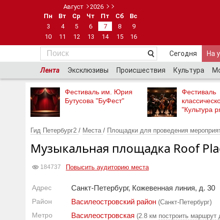
Август
2026
Пн
Вт
Ср
Чт
Пт
Сб
Вс
3
4
5
6
7
8
9
10
11
12
13
14
15
16
Сегодня
На 
Лента
Эксклюзивы
Происшествия
Культура
М
Фестиваль им. Юрия
Фестиваль
Бутусова "БуФест"
классическ
"Культура р
Гид Петербург2
/
Места
/
Площадки для проведения мероприя
Музыкальная площадка Roof Pla
Повысить аудиторию места
184737
Адрес
Санкт-Петербург, Кожевенная линия, д. 30
Район
Василеостровский район
(Санкт-Петербург)
Метро
Василеостровская
(2.8 км
построить маршрут 