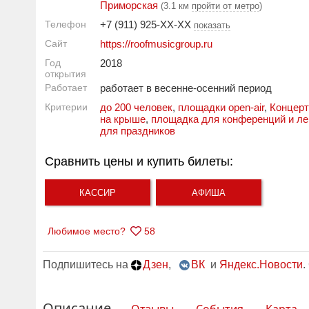
Приморская
(3.1 км
пройти от метро
)
Телефон
+7 (911) 925-XX-XX
показать
Сайт
https://roofmusicgroup.ru
Год
2018
открытия
Работает
работает в весенне-осенний период
Критерии
до 200 человек
,
площадки open-air
,
Концер
на крыше
,
площадка для конференций и ле
для праздников
Сравнить цены и купить билеты:
КАССИР
АФИША
Любимое место?
58
Подпишитесь на
Дзен
,
ВК
и
Яндекс.Новости
.
Описание