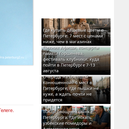
Где купить дешевые цветы в
Петербурге: 7 мест с ценами
ниже, чем в магазинах
Пикник Афиши, концерты
памяти Горшенева,
а peterburg2.ru
фестиваль клубники: куда
пойти в Петербурге 7-13
августа
Очередь на Большой
Конюшенной? 6 мест в
Петербурге, где пышки не
хуже, а ждать почти не
придется
Телеге.
ТОП-4 овощных рынка
Петербурга: где искать
узбекские помидоры и
фермерское мясо