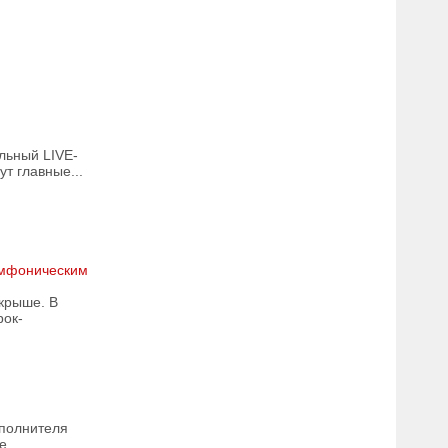
льный LIVE-
т главные...
имфоническим
крыше. В
рок-
сполнителя
е