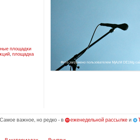
тные площадки
кций
,
площадка
Фото загружено пользователем MjAzM DE1Mg сайт
 Самое важное, но редко - в
еженедельной рассылке
и