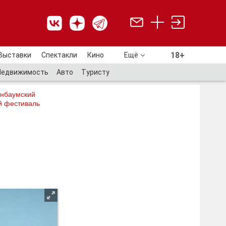
18+
Выставки
Спектакли
Кино
Ещё
18+
Недвижимость
Авто
Туристу
нбаумский
й фестиваль