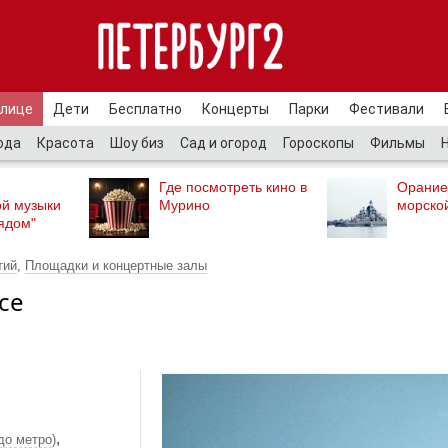
улице
Дети
Бесплатно
Концерты
Парки
Фестивали
ода
Красота
Шоу биз
Сад и огород
Гороскопы
Фильмы
Где посмотреть кино в
Орание
ой музыки
Мурино
морско
ядом"
тий
,
Площадки и концертные залы
ce
,
до метро
)