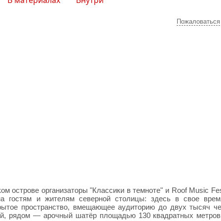
В материалах
Внутри
Пожаловаться
 острове организаторы "Классики в темноте" и Roof Music Fe
на гостям и жителям северной столицы: здесь в свое вре
крытое пространство, вмещающее аудиторию до двух тысяч че
ой, рядом — арочный шатёр площадью 130 квадратных метров