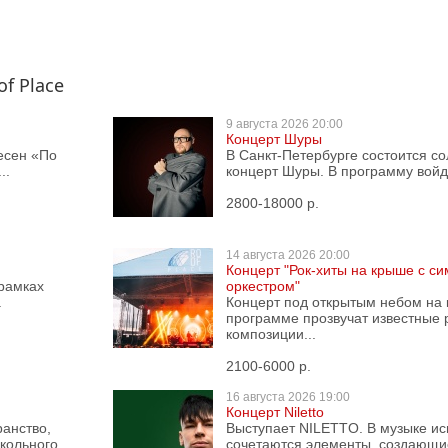
f Place
9 августа
2026 20:00
Концерт Шуры
есен «По
В Санкт-Петербурге состоится со
..
концерт Шуры. В программу войду
2800-18000 р.
14 августа
2026 20:00
Концерт "Рок-хиты на крыше с с
 рамках
оркестром"
.
Концерт под открытым небом на 
программе прозвучат известные 
композиции...
2100-6000 р.
16 августа
2026 19:00
Концерт Niletto
ранство,
Выступает NILETTO. В музыке и
ольного...
сочетаются элементы, создающи