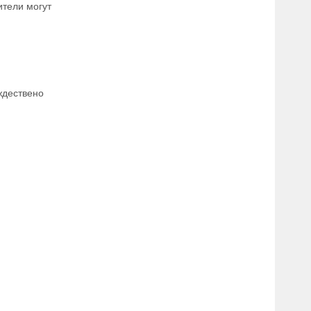
ители могут
ждествено