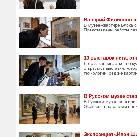
Валерий Филиппов по
В Музее-квартире Блока 
Представлены работы разн
10 выставок лета: о
Лето заканчивается, но к
открылись выставки, кот
технологии, редкие карти
В Русском музее ста
В Русском музее появили
Экспресс-программы прохо
Экспозиция «Иван Ши