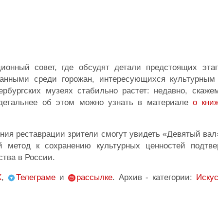
ционный совет, где обсудят детали предстоящих эта
ванными среди горожан, интересующихся культурным
ербургских музеях стабильно растет: недавно, скаже
 детальнее об этом можно узнать в материале
о кни
ния реставрации зрители смогут увидеть «Девятый вал»
й метод к сохранению культурных ценностей подтве
ства в России.
X
,
Телеграме
и
рассылке
. Архив - категории:
Иску