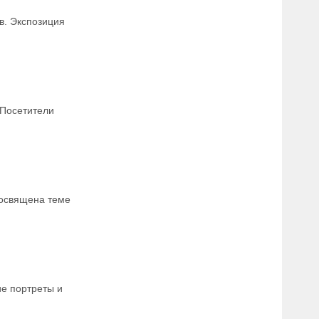
в. Экспозиция
 Посетители
посвящена теме
ие портреты и