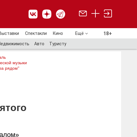
18+
Выставки
Спектакли
Кино
Ещё
18+
Недвижимость
Авто
Туристу
аль
еской музыки
ра рядом"
ятого
валом»