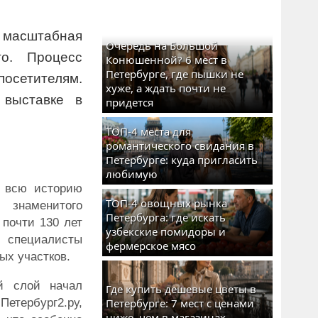
асштабная
Очередь на Большой
го. Процесс
Конюшенной? 6 мест в
Петербурге, где пышки не
осетителям.
хуже, а ждать почти не
 выставке в
придется
ТОП-4 места для
романтического свидания в
Петербурге: куда пригласить
любимую
а всю историю
ТОП-4 овощных рынка
 знаменитого
Петербурга: где искать
 почти 130 лет
узбекские помидоры и
р специалисты
фермерское мясо
ых участков.
й слой начал
Где купить дешевые цветы в
етербург2.ру,
Петербурге: 7 мест с ценами
ниже, чем в магазинах