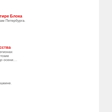
тире Блока
ам Петербурга.
сства
регионах
тские
 осени....
ишкине.