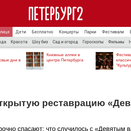
улице
Дети
Бесплатно
Концерты
Парки
Фестивали
ода
Красота
Шоу биз
Сад и огород
Гороскопы
Фильмы
Книжные аллеи в
Фестив
овые дни в
центре Петербурга
классич
"Культу
открытую реставрацию «Дев
рочно спасают: что случилось с «Девятым 