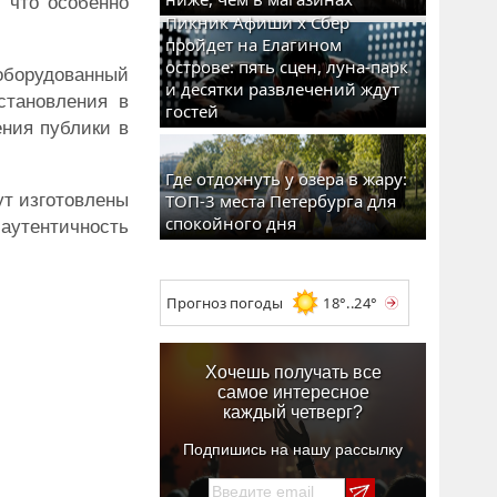
 что особенно
Пикник Афиши x Сбер
пройдет на Елагином
острове: пять сцен, луна-парк
 оборудованный
и десятки развлечений ждут
становления в
гостей
ния публики в
Где отдохнуть у озера в жару:
ут изготовлены
ТОП-3 места Петербурга для
спокойного дня
аутентичность
Прогноз погоды
18°..24°
Хочешь получать все
самое интересное
каждый четверг?
Подпишись на нашу рассылку