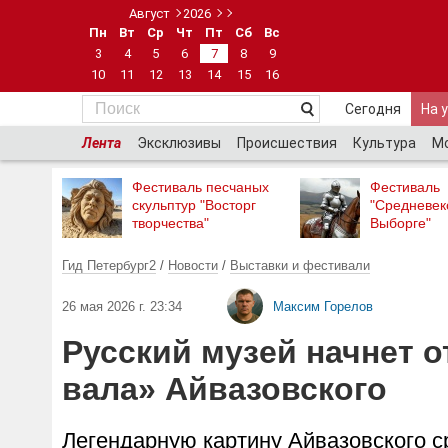
Август
2026
Пн
Вт
Ср
Чт
Пт
Сб
Вс
3
4
5
6
7
8
9
10
11
12
13
14
15
16
Сегодня
На 
Лента
Эксклюзивы
Происшествия
Культура
М
Фестиваль песчаных
Фестиваль
скульптур "Восторг
"Средневек
творчества"
Выборге"
Гид Петербург2
/
Новости
/
Выставки и фестивали
26 мая 2026 г. 23:34
Максим Горелов
Русский музей начнет 
вала» Айвазовского
Легендарную картину Айвазовского с