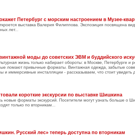
кажет Петербург с морским настроением в Музее-квар
откроется выставка Валерия Филиппова. Экспозиция посвящена вид
ых лет...
т винтажной моды до советских ЭВМ и буддийского иску
ультурная жизнь только набирает обороты: в Москве, Петербурге и 
орые ломают привычные форматы. Винтажная одежда, забытые сове
ны и иммерсивные инсталляции - рассказываем, что стоит увидеть до
ртовали короткие экскурсии по выставке Шишкина
сь новые форматы экскурсий. Посетители могут узнать больше о Ш
дят только по вторникам...
шкин. Русский лес» теперь доступна по вторникам