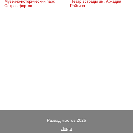
Музейно-исторический парк 
 Театр эстрады им. Аркадия 
Остров фортов
Райкина
Развод мостов 2026
Люди