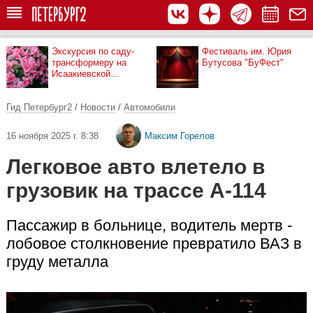
Экскурсия по саду-
Фестиваль им. Юрия
трансформеру на
Бутусова "БуФест"
Исаакиевской
площади
Гид Петербург2
/
Новости
/
Автомобили
16 ноября 2025 г. 8:38
Максим Горелов
Легковое авто влетело в
грузовик на трассе А-114
Пассажир в больнице, водитель мертв -
лобовое столкновение превратило ВАЗ в
груду металла