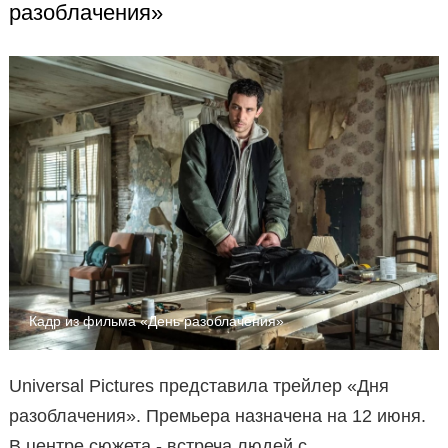
разоблачения»
Кадр из фильма «День разоблачения»
Universal Pictures представила трейлер «Дня
разоблачения». Премьера назначена на 12 июня.
В центре сюжета - встреча людей с