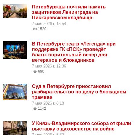
Петербуржцы почтили память
защитников Ленинграда на
Пискаревском кладбище
7 мая 2026 г. 15:54
1520
В Петербурге театр «Легенда» при
поддержке ГК «ПСК» проведёт
благотворительный вечер для
ветеранов и блокадников
7 мая 2026 г. 12:36
690
Суд в Петербурге приостановил
разбирательство по делу о блокадном
трамвае
7 мая 2026 г. 8:18
1142
У Князь-Владимирского собора открыли
выставку о духовенстве на войне
7 мая 2026 г. 5:32