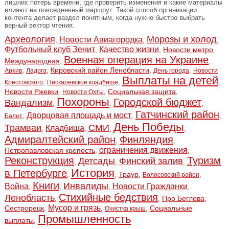
лишних потерь времени, где проверить изменения и какие материалы
влияют на повседневный маршрут. Такой способ организации
контента делает раздел понятным, когда нужно быстро выбрать
верный вектор чтения.
Археология
Морозы и холод
Новости Авиагородка
,
,
,
Футбольный клуб Зенит
Качество жизни
Новости метро
,
,
Военная операция на Украине
Международная
,
,
Кировский район Ленобласти
,
,
,
,
Архив
Ладога
День города
Новости
Выплаты на детей
,
,
,
Крестовского
Пискаревское кладбище
Новости Ржевки
Социальная защита
,
,
,
Новости Охты
Похороны
Городской бюджет
Вандализм
,
,
,
Гатчинский район
Дворцовая площадь и мост
,
,
,
Балет
День Победы
Трамваи
СМИ
Кладбища
,
,
,
,
Адмиралтейский район
Финляндия
,
,
ограничения движения
Петропавловская крепость
,
,
Реконструкция
Туризм
Детсады
Финский залив
,
,
,
История
в Петербурге
Траур
,
,
,
,
Волосовский район
Книги
Инвалиды
Война
Новости Гражданки
,
,
,
,
Стихийные бедствия
Ленобласть
Про Беглова
,
,
,
Мусор и грязь
Сестрорецк
Социальные
,
,
,
Очистка крыш
Промышленность
выплаты
,