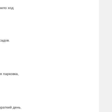
нило ход
садов.
я парковка,
раткий день.