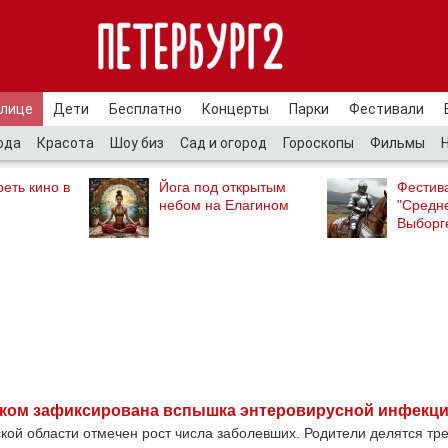
улице
Дети
Бесплатно
Концерты
Парки
Фестивали
ода
Красота
Шоу биз
Сад и огород
Гороскопы
Фильмы
еть кино в
Йога под открытым
Фестив
небом на Елагином
"Средн
Выборг
ском зафиксирована вспышка энтеровирусной инфекц
кой области отмечен рост числа заболевших. Родители делятся трев