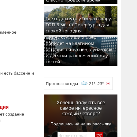
Где отдохнуть у озера в жару:
ТОП-3 места Петербурга для
спокойного дня
ременное
Пикник Афиши x Сбер
пройдет на Елагином
острове: пять сцен, луна-парк
и десятки развлечений ждут
гостей
и есть бассейн и
Прогноз погоды
21°..23°
Хочешь получать все
кция
самое интересное
каждый четверг?
ет создание
ы
Подпишись на нашу рассылку