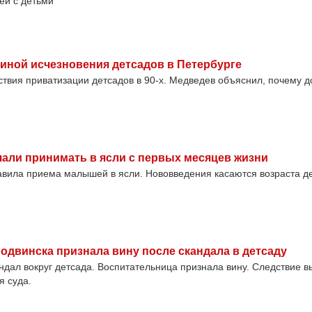
ей с детьми
чиной исчезновения детсадов в Петербурге
твия приватизации детсадов в 90-х. Медведев объяснил, почему д
али принимать в ясли с первых месяцев жизни
авила приема малышей в ясли. Нововведения касаются возраста де
одвинска признала вину после скандала в детсаду
ндал вокруг детсада. Воспитательница признала вину. Следствие в
 суда.