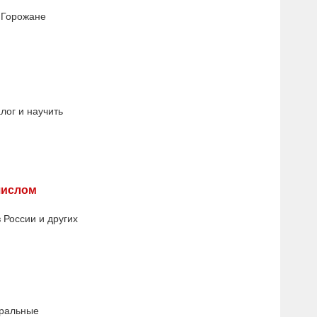
 Горожане
лог и научить
числом
 России и других
еральные