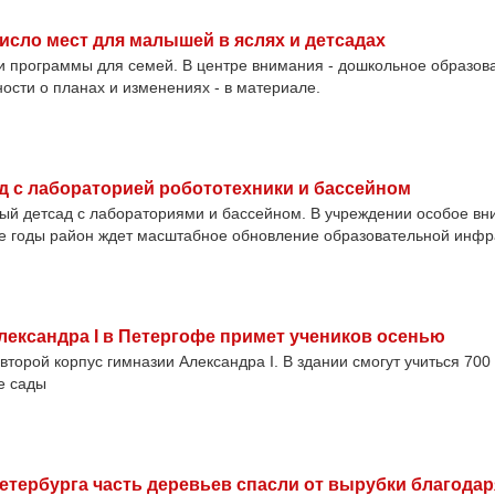
исло мест для малышей в яслях и детсадах
ги программы для семей. В центре внимания - дошкольное образо
сти о планах и изменениях - в материале.
д с лабораторией робототехники и бассейном
ый детсад с лабораториями и бассейном. В учреждении особое в
 годы район ждет масштабное обновление образовательной инфр
лександра I в Петергофе примет учеников осенью
второй корпус гимназии Александра I. В здании смогут учиться 700
е сады
етербурга часть деревьев спасли от вырубки благодар