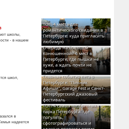
ТОП-4 места для
в
романтического свидания в
ают школы,
Петербурге: куда пригласить
ости - в нашем
любимую
Очередь на Большой
Конюшенной? 6 мест в
Петербурге, где пышки не
хуже, а ждать почти не
придется
Главные события лета в
тся школ,
Петербурге: "Пикник
Афиши", Garage Fest и Санкт-
Петербургский джазовый
фестиваль
ТОП-4 самых необычных
парка Петербурга: где
азался в
погулять,
Семья надеется
сфотографироваться и
классно провести время