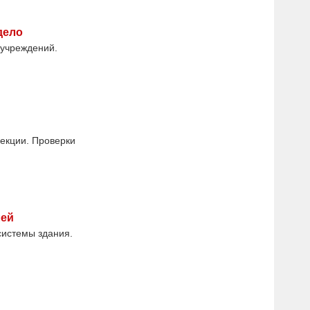
дело
 учреждений.
екции. Проверки
лей
системы здания.