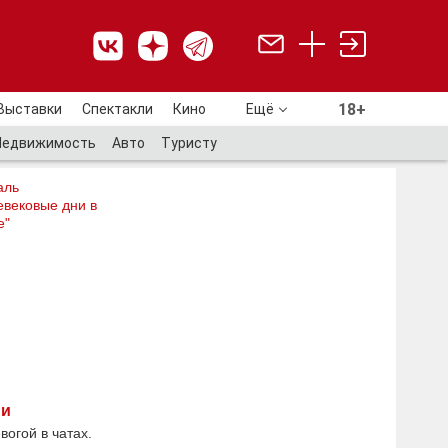
18+
Выставки
Спектакли
Кино
Ещё
18+
Недвижимость
Авто
Туристу
аль
евековые дни в
е"
ии
огой в чатах.