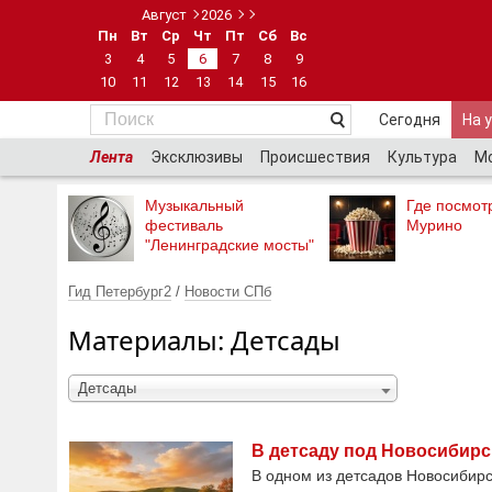
Август
2026
Пн
Вт
Ср
Чт
Пт
Сб
Вс
3
4
5
6
7
8
9
10
11
12
13
14
15
16
Сегодня
На 
Лента
Эксклюзивы
Происшествия
Культура
М
Музыкальный
Где посмотр
фестиваль
Мурино
"Ленинградские мосты"
Гид Петербург2
/
Новости СПб
Материалы: Детсады
Детсады
В детсаду под Новосибир
В одном из детсадов Новосибирс