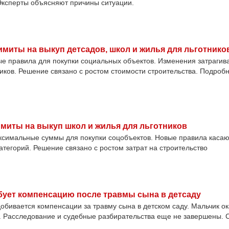
Эксперты объясняют причины ситуации.
имиты на выкуп детсадов, школ и жилья для льготнико
ые правила для покупки социальных объектов. Изменения затрагив
ников. Решение связано с ростом стоимости строительства. Подробн
миты на выкуп школ и жилья для льготников
ксимальные суммы для покупки соцобъектов. Новые правила касаю
атегорий. Решение связано с ростом затрат на строительство
бует компенсацию после травмы сына в детсаду
добивается компенсации за травму сына в детском саду. Мальчик ок
. Расследование и судебные разбирательства еще не завершены. 