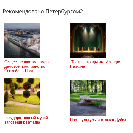
Рекомендовано Петербургом2
Общественное культурно-
 Театр эстрады им. Аркадия 
деловое пространство 
Райкина
Севкабель Порт
Государственный музей-
Парк культуры и отдыха Дубки
заповедник Гатчина