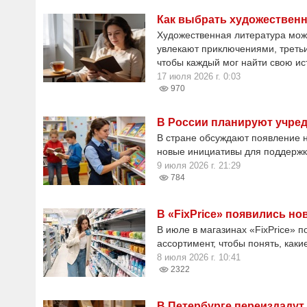
Как выбрать художественн
Художественная литература може
увлекают приключениями, третьи
чтобы каждый мог найти свою ис
17 июля 2026 г. 0:03
970
В России планируют учред
В стране обсуждают появление н
новые инициативы для поддержки
9 июля 2026 г. 21:29
784
В «FixPrice» появились но
В июле в магазинах «FixPrice» 
ассортимент, чтобы понять, каки
8 июля 2026 г. 10:41
2322
В Петербурге переиздадут