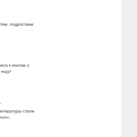
етям, подросткам
еса к книгам о
и ищут
т
литературы стали
лся»,