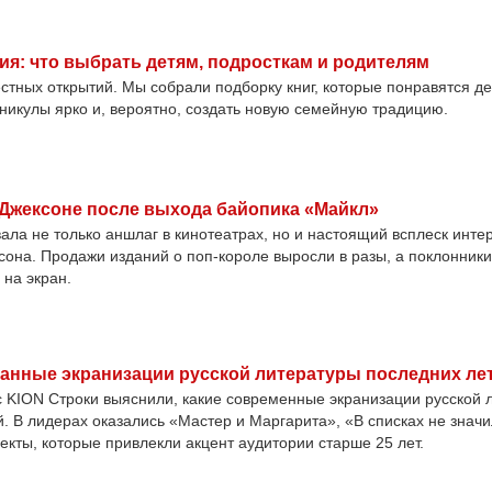
ния: что выбрать детям, подросткам и родителям
естных открытий. Мы собрали подборку книг, которые понравятся д
аникулы ярко и, вероятно, создать новую семейную традицию.
 Джексоне после выхода байопика «Майкл»
а не только аншлаг в кинотеатрах, но и настоящий всплеск интер
сона. Продажи изданий о поп-короле выросли в разы, а поклонник
 на экран.
анные экранизации русской литературы последних ле
 KION Строки выяснили, какие современные экранизации русской 
 В лидерах оказались «Мастер и Маргарита», «В списках не значи
екты, которые привлекли акцент аудитории старше 25 лет.