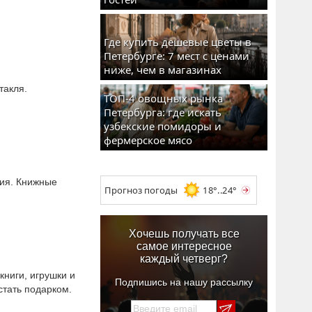
Где купить дешевые цветы в
Петербурге: 7 мест с ценами
ниже, чем в магазинах
такля.
ТОП-4 овощных рынка
Петербурга: где искать
узбекские помидоры и
фермерское мясо
ния. Книжные
Прогноз погоды
18°..24°
Хочешь получать все
самое интересное
каждый четверг?
книги, игрушки и
Подпишись на нашу рассылку
стать подарком.