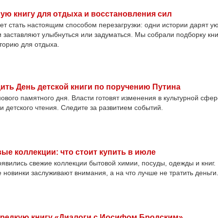
ую книгу для отдыха и восстановления сил
т стать настоящим способом перезагрузки: одни истории дарят ую
 заставляют улыбнуться или задуматься. Мы собрали подборку кни
торию для отдыха.
ить День детской книги по поручению Путина
ового памятного дня. Власти готовят изменения в культурной сфе
 детского чтения. Следите за развитием событий.
вые коллекции: что стоит купить в июле
появились свежие коллекции бытовой химии, посуды, одежды и книг.
е новинки заслуживают внимания, а на что лучше не тратить деньги
 редкую книгу «Диалоги с Иосифом Бродским»