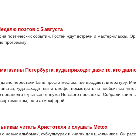
еделю поэтов с 5 августа
рия поэтических событий. Гостей ждут встречи и мастер-классы. О
ую программу
газины Петербурга, куда приходят даже те, кто давно
давно перестали быть просто местом, где продают литературу. Мно
ранства, куда заходят выпить кофе, посмотреть на необычные инте
о ненадолго скрыться от шума Невского проспекта. Собрали книжн
ссортиментом, но и атмосферой.
ьникам читать Аристотеля и слушать Metox
 новых альбомах, субкультурах и книгах для школьников. Он расск