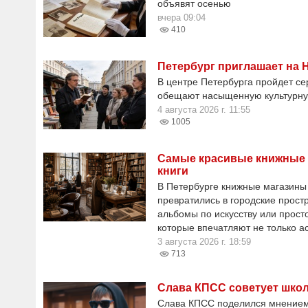
объявят осенью
вчера 09:04
410
Петербург приглашает на Н
В центре Петербурга пройдет се
обещают насыщенную культурн
4 августа 2026 г. 11:55
1005
Самые красивые книжные ма
книги
В Петербурге книжные магазины 
превратились в городские прост
альбомы по искусству или прост
которые впечатляют не только а
3 августа 2026 г. 18:59
713
Слава КПСС советует школ
Слава КПСС поделился мнением о