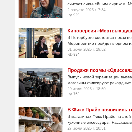
считает сильнейшим лириком. М
2 августа 2026 г. 7:34
929
Киноверсия «Мертвых душ»
В Петербурге состоится показ н
Мероприятие пройдет в одном и
31 июля 2026 г. 19:52
894
Продажи поэмы «Одиссея» 
Выпуск новой экранизации вызва
магазины фиксируют рекордные п
29 июля 2026 г. 18:50
753
В Фикс Прайс появились т
В магазинах Фикс Прайс на этой 
кухонные аксессуары. Рассказыва
27 июля 2026 г. 18:31