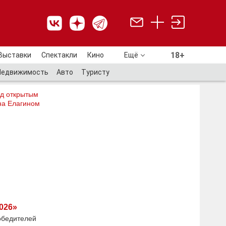
18+
Выставки
Спектакли
Кино
Ещё
18+
Недвижимость
Авто
Туристу
од открытым
на Елагином
026»
обедителей