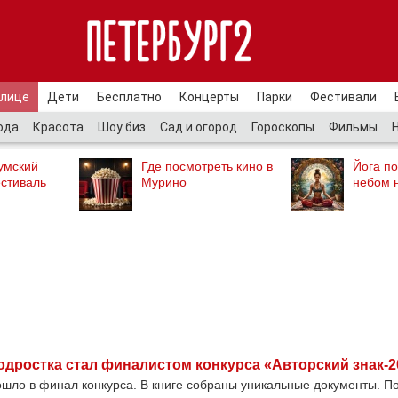
улице
Дети
Бесплатно
Концерты
Парки
Фестивали
ода
Красота
Шоу биз
Сад и огород
Гороскопы
Фильмы
умский
Где посмотреть кино в
Йога п
стиваль
Мурино
небом 
одростка стал финалистом конкурса «Авторский знак-2
ошло в финал конкурса. В книге собраны уникальные документы. П