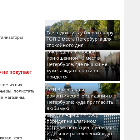
Где отдохнуть у озера в жару:
рганизаторы
ТОП-3 места Петербурга для
спокойного дня
Очередь на Большой
Конюшенной? 6 мест в
Петербурге, где пышки не
хуже, а ждать почти не
 не покупает
придется
гие из них
ТОП-4 места для
рьеры, полистать
романтического свидания в
ые магазины,
Петербурге: куда пригласить
любимую
Пикник Афиши x Сбер
пройдет на Елагином
острове: пять сцен, луна-парк
и десятки развлечений ждут
азал, кого
гостей