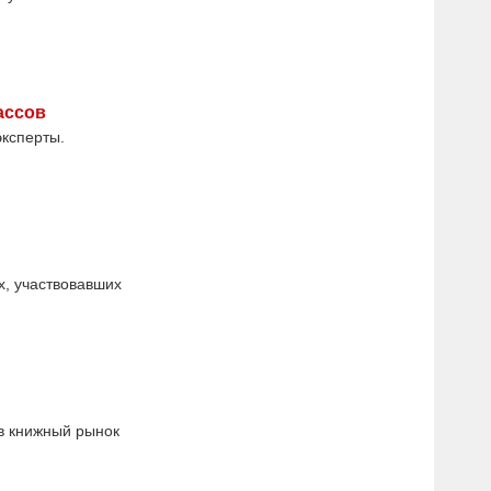
ассов
эксперты.
х, участвовавших
 в книжный рынок