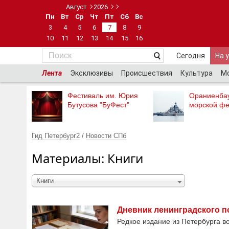
Август
2026
Пн
Вт
Ср
Чт
Пт
Сб
Вс
3
4
5
6
7
8
9
10
11
12
13
14
15
16
Сегодня
На 
Лента
Эксклюзивы
Происшествия
Культура
М
Фестиваль им. Юрия
Ораниенба
Бутусова "БуФест"
морской фе
Гид Петербург2
/
Новости СПб
Материалы: Книги
Книги
Дневник ленинградского п
Редкое издание из Петербурга в