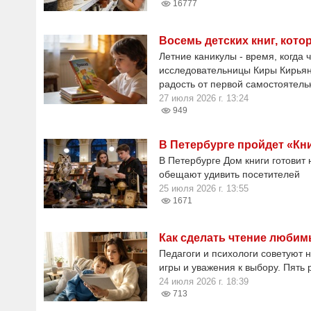
16777
Восемь детских книг, кот
Летние каникулы - время, когда
исследовательницы Киры Кирьяно
радость от первой самостоятель
27 июля 2026 г. 13:24
949
В Петербурге пройдет «Кн
В Петербурге Дом книги готовит
обещают удивить посетителей
25 июля 2026 г. 13:55
1671
Как сделать чтение любим
Педагоги и психологи советуют н
игры и уважения к выбору. Пять 
24 июля 2026 г. 18:39
713