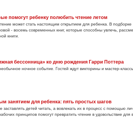
орые помогут ребенку полюбить чтение летом
 чтение может стать настоящим открытием для ребенка. В подборке
вой - восемь современных книг, которые способны увлечь, рассм
ной книги.
ижная бессонница» ко дню рождения Гарри Поттера
 необычное ночное событие. Гостей ждут викторины и мастер-классы
ым занятием для ребенка: пять простых шагов
е заставлять детей читать, а вовлекать их в процесс с помощью ли
рабочих принципов помогут превратить чтение в удовольствие для 