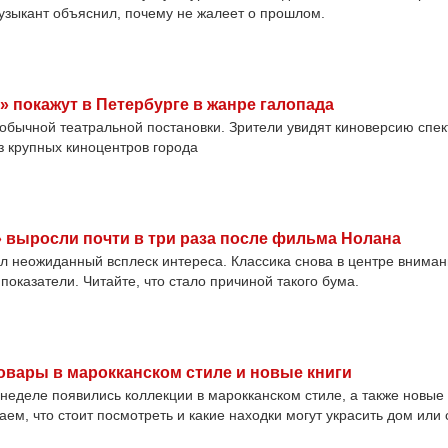
узыкант объяснил, почему не жалеет о прошлом.
 покажут в Петербурге в жанре галопада
еобычной театральной постановки. Зрители увидят киноверсию спек
з крупных киноцентров города
выросли почти в три раза после фильма Нолана
л неожиданный всплеск интереса. Классика снова в центре внима
оказатели. Читайте, что стало причиной такого бума.
овары в марокканском стиле и новые книги
неделе появились коллекции в марокканском стиле, а также новые 
ем, что стоит посмотреть и какие находки могут украсить дом или 