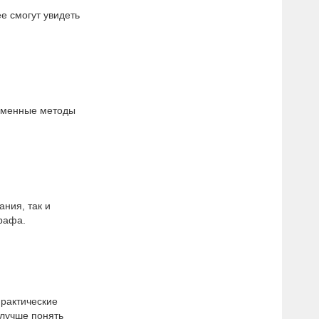
е смогут увидеть
ременные методы
ания, так и
графа.
практические
 лучше понять