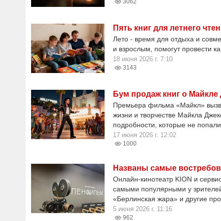
3062
Пять книг для летнего чте
Лето - время для отдыха и совм
и взрослым, помогут провести к
18 июня 2026 г. 7:10
3143
Бум продаж книг о Майкле
Премьера фильма «Майкл» вызвал
жизни и творчестве Майкла Джек
подробности, которые не попали
17 июня 2026 г. 12:02
1000
Названы самые востребов
Онлайн-кинотеатр KION и сервис
самыми популярными у зрителей.
«Берлинская жара» и другие про
5 июня 2026 г. 11:16
962