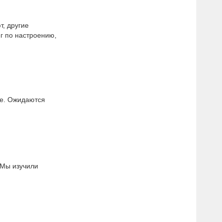
т, другие
г по настроению,
ре. Ожидаются
 Мы изучили
.