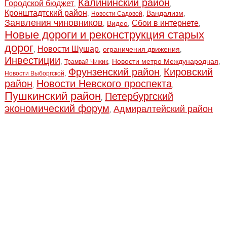
Калининский район
Городской бюджет
,
,
Кронштадтский район
Вандализм
,
,
,
Новости Садовой
Заявления чиновников
Сбои в интернете
Видео
,
,
,
Новые дороги и реконструкция старых
дорог
Новости Шушар
ограничения движения
,
,
,
Инвестиции
Новости метро Международная
,
,
,
Трамвай Чижик
Фрунзенский район
Кировский
,
,
Новости Выборгской
район
Новости Невского проспекта
,
,
Пушкинский район
Петербургский
,
экономический форум
Адмиралтейский район
,