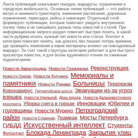
Лента публикаций охватывает поездки, маршруты, ограничения и
городскую мобильность. Основные линии публикаций — это работа
метро и наземного транспорта, изменения расписания, дорожные
ограничения, пересадки, рейсы и навигация. Отдельный слой
формируют публикации, которые помогают увидеть внутреннюю
логику темы и не смешивать разные типы новостей и статей. При
информационном запросе раздел помогает быстрее понять, в какой
части рубрики искать нужный тип новости или статьи. Контент в
категории помогает понять, как доехать без лишних потерь времени,
где проверить изменения и какие материалы влияют на повседневный
маршрут. За счет такой структуры категория работает и для быстрого
просмотра повестки, и для более вдумчивого чтения по смежным
подкатегориям.
Реконструкция
Новости Авиагородка
Новости Гражданки
,
,
,
Мемориалы и
Новости Купчино
,
,
Новости Озерки
памятники
Больницы
Терроризм
Новости Ржевки
,
,
,
,
Эвакуации из-за угроз
Коронавирус
,
,
Петергофское шоссе
взрыва
,
,
,
Новости Удельной
День города
Новости Дальневосточного
Инновации
Юбилеи и
Уборка снега в городе
,
,
,
проспекта
Петроградский
годовщины
Новости Мурино
,
,
район
Мосты Петербурга
Трамваи
,
,
,
,
Новости Славянки
Искусственный интеллект
ГИБДД
Студенты
,
,
,
Блокада Ленинграда
Закрытия улиц
Фотоотчет
,
,
,