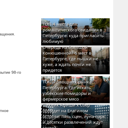
ТОП-4 места для
романтического свидания в
ращения.
Петербурге: куда пригласить
любимую
Очередь на Большой
Конюшенной? 6 мест в
Петербурге, где пышки не
хуже, а ждать почти не
придется
рытие 98-го
ТОП-4 овощных рынка
Петербурга: где искать
узбекские помидоры и
фермерское мясо
Пикник Афиши x Сбер
пройдет на Елагином
стное
острове: пять сцен, луна-парк
и десятки развлечений ждут
гостей