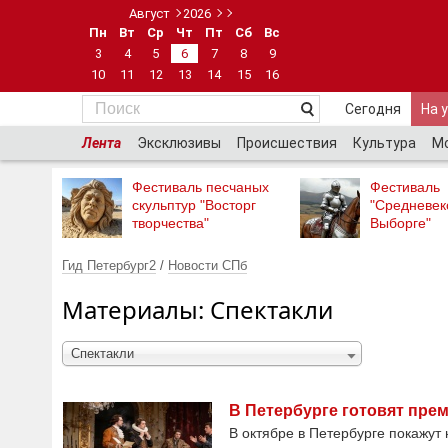
Август
2026
Пн
Вт
Ср
Чт
Пт
Сб
Вс
3
4
5
6
7
8
9
10
11
12
13
14
15
16
Сегодня
На 
Лента
Эксклюзивы
Происшествия
Культура
М
Фестиваль песчаных
Фестиваль
скульптур "Восторг
"Средневек
творчества"
Выборге"
Гид Петербург2
/
Новости СПб
Материалы: Спектакли
Спектакли
В Петербурге готовят пре
В октябре в Петербурге покажут