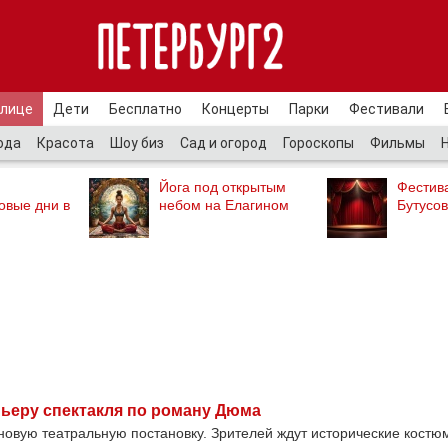
улице
Дети
Бесплатно
Концерты
Парки
Фестивали
ода
Красота
Шоу биз
Сад и огород
Гороскопы
Фильмы
Йога под открытым
Фестив
овые дни в
небом на Елагином
Бутусов
мьеру спектакля по роману Дюма
 новую театральную постановку. Зрителей ждут исторические костю