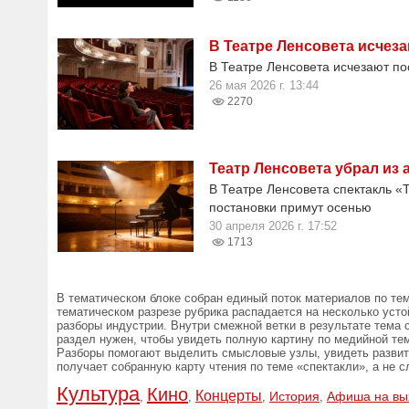
В Театре Ленсовета исчеза
В Театре Ленсовета исчезают по
26 мая 2026 г. 13:44
2270
Театр Ленсовета убрал из
В Театре Ленсовета спектакль «
постановки примут осенью
30 апреля 2026 г. 17:52
1713
В тематическом блоке собран единый поток материалов по тем
тематическом разрезе рубрика распадается на несколько усто
разборы индустрии. Внутри смежной ветки в результате тема 
раздел нужен, чтобы увидеть полную картину по медийной тем
Разборы помогают выделить смысловые узлы, увидеть развити
получает собранную карту чтения по теме «спектакли», а не с
Культура
Кино
Концерты
История
Афиша на вы
,
,
,
,