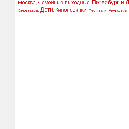
Петербург и 
Москва
Семейные выходные
,
,
Дети
Киноновинки
,
,
,
,
Кинотеатры
Фестивали
Режиссеры