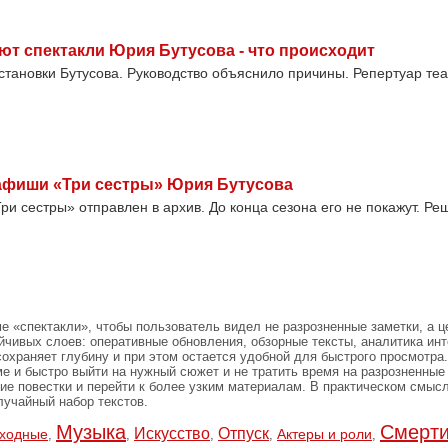
ют спектакли Юрия Бутусова - что происходит
становки Бутусова. Руководство объяснило причины. Репертуар те
 афиши «Три сестры» Юрия Бутусова
Три сестры» отправлен в архив. До конца сезона его не покажут. Р
е «спектакли», чтобы пользователь видел не разрозненные заметки, а ц
йчивых слоев: оперативные обновления, обзорные тексты, аналитика инт
сохраняет глубину и при этом остается удобной для быстрого просмотр
е и быстро выйти на нужный сюжет и не тратить время на разрозненные
е повестки и перейти к более узким материалам. В практическом смыс
лучайный набор текстов.
Музыка
Смерт
Искусство
Отпуск
ходные
Актеры и роли
,
,
,
,
,