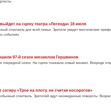
артисты
выйдет на сцену театра «Легенда» 18 июля
чный спектакль для всей семьи. Зрители увидят мистические прев
ых событиях
ршили 97-й сезон мюзиклом Гершвинов
 очередной сезон. На сцене показали новый мюзикл. Впереди отк
т сатиру «Трое на плоту, не считая носорогов»
еобычный спектакль. Зрителей ждут неожиданные повороты. Возра