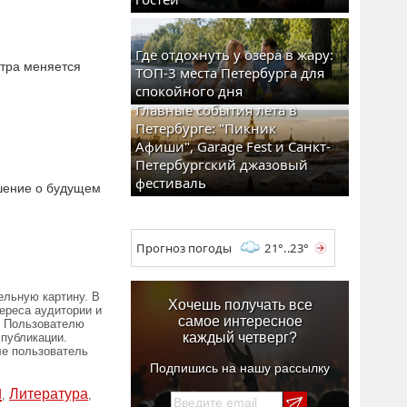
Где отдохнуть у озера в жару:
атра меняется
ТОП-3 места Петербурга для
спокойного дня
Главные события лета в
Петербурге: "Пикник
Афиши", Garage Fest и Санкт-
Петербургский джазовый
фестиваль
ешение о будущем
Прогноз погоды
21°..23°
ельную картину. В
Хочешь получать все
ереса аудитории и
самое интересное
а. Пользователю
каждый четверг?
 публикации.
ле пользователь
Подпишись на нашу рассылку
и
Литература
,
,