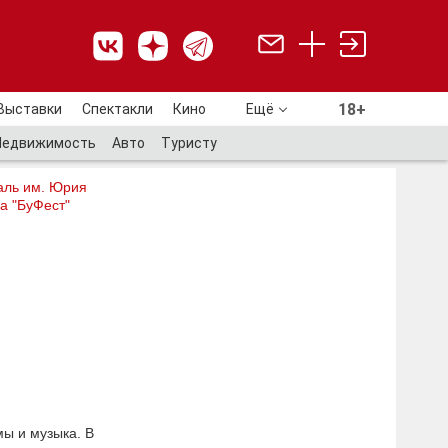
18+
Выставки
Спектакли
Кино
Ещё
18+
Недвижимость
Авто
Туристу
аль им. Юрия
а "БуФест"
мы и музыка. В