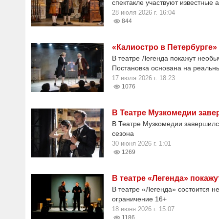
спектакле участвуют известные 
28 июля 2026 г. 16:04
844
«Калиостро в Петербурге» 
В театре Легенда покажут необы
Постановка основана на реальн
17 июля 2026 г. 18:23
1076
В Театре Музкомедии заве
В Театре Музкомедии завершился
сезона
30 июня 2026 г. 1:01
1269
В театре «Легенда» покажу
В театре «Легенда» состоится н
ограничение 16+
18 июня 2026 г. 15:07
1186