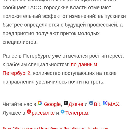
сообщает ТАСС, городские власти отмечают
положительный эффект от изменений: выпускники
быстрее определяются с будущей профессией, а
предприятия получают приток молодых
специалистов.
Ранее в Петербурге уже отмечался рост интереса
к рабочим специальностям:
по данным
Петербург2
, количество поступающих на такие
направления увеличилось почти на треть.
Читайте нас в
Google
,
Дзене
и
ВК
.
MAX
.
Лучшее в
рассылке
и
Телеграм
.
Дети
Образование
Петербург и Ленобласть
Профессии