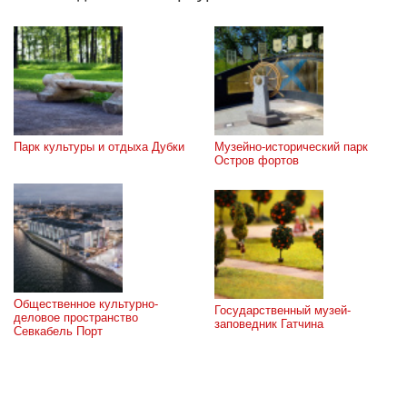
Парк культуры и отдыха Дубки
Музейно-исторический парк 
Остров фортов
Общественное культурно-
Государственный музей-
деловое пространство 
заповедник Гатчина
Севкабель Порт