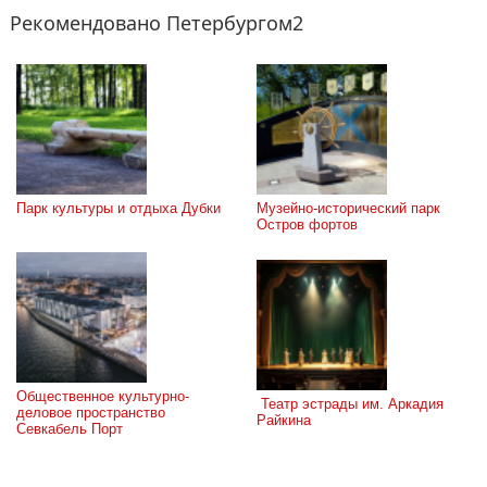
Рекомендовано Петербургом2
Парк культуры и отдыха Дубки
Музейно-исторический парк 
Остров фортов
Общественное культурно-
 Театр эстрады им. Аркадия 
деловое пространство 
Райкина
Севкабель Порт