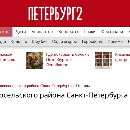
улице
Дети
Бесплатно
Концерты
Парки
Фестивали
ода
Красота
Шоу биз
Сад и огород
Гороскопы
Фильмы
умский
Где покормить белок в
Книжны
стиваль
Петербурге и
центре
Ленобласти
асносельского района Санкт-Петербурга
Отзывы
осельского района Санкт-Петербурга