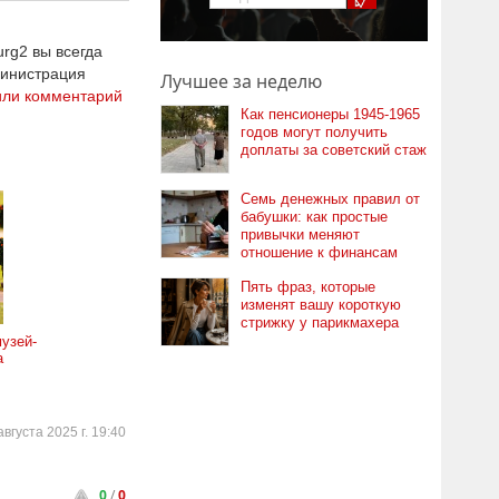
rg2 вы всегда
министрация
Лучшее за неделю
или комментарий
Как пенсионеры 1945-1965
годов могут получить
доплаты за советский стаж
Семь денежных правил от
бабушки: как простые
привычки меняют
отношение к финансам
Пять фраз, которые
изменят вашу короткую
стрижку у парикмахера
узей-
а
августа 2025 г. 19:40
0
/
0