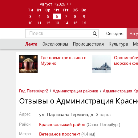
Август
2026
Пн
Вт
Ср
Чт
Пт
Сб
Вс
3
4
5
6
7
8
9
10
11
12
13
14
15
16
Сегодня
На 
Лента
Эксклюзивы
Происшествия
Культура
М
Где посмотреть кино в
Ораниенба
Мурино
морской фе
Гид Петербург2
Администрации районов
Администрация Кр
Отзывы о Администрация Красн
Адрес
ул. Партизана Германа, д. 3
карта
Район
Красносельский район
(Санкт-Петербург)
Метро
Ветеранов проспект
(4.4 км)