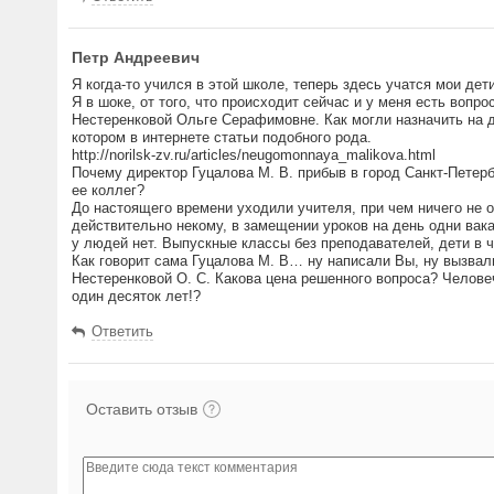
Петр Андреевич
Я когда-то учился в этой школе, теперь здесь учатся мои дети
Я в шоке, от того, что происходит сейчас и у меня есть воп
Нестеренковой Ольге Серафимовне. Как могли назначить на д
котором в интернете статьи подобного рода.
http://norilsk-zv.ru/articles/neugomonnaya_malikova.html
Почему директор Гуцалова М. В. прибыв в город Санкт-Петер
ее коллег?
До настоящего времени уходили учителя, при чем ничего не о
действительно некому, в замещении уроков на день одни вак
у людей нет. Выпускные классы без преподавателей, дети в 
Как говорит сама Гуцалова М. В… ну написали Вы, ну вызва
Нестеренковой О. С. Какова цена решенного вопроса? Челове
один десяток лет!?
Ответить
Оставить отзыв