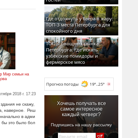
Где отдохнуть у озера в жару:
ТОП-3 места Петербурга для
спокойного дня
ТОП-4 овощных рынка
Петербурга: где искать
узбекские помидоры и
фермерское мясо
р Мир семьи на
цова
Прогноз погоды
19°..25°
ктября 2018 г. 17:23
Хочешь получать все
 здания не скажу,
самое интересное
ва, наверное. Реш
каждый четверг?
оначально в адми
 бы это было бол
Подпишись на нашу рассылку