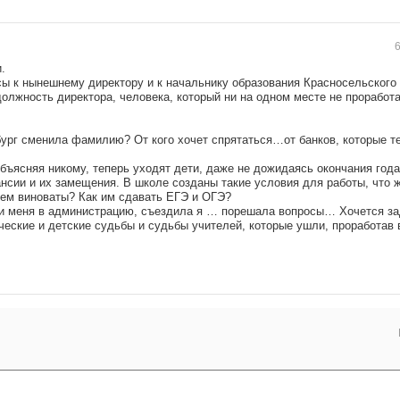
6
.
росы к нынешнему директору и к начальнику образования Красносельского
олжность директора, человека, который ни на одном месте не проработа
бург сменила фамилию? От кого хочет спрятаться…от банков, которые т
бъясняя никому, теперь уходят дети, даже не дожидаясь окончания года
ансии и их замещения. В школе созданы такие условия для работы, что 
чем виноваты? Как им сдавать ЕГЭ и ОГЭ?
ли меня в администрацию, съездила я … порешала вопросы… Хочется за
ческие и детские судьбы и судьбы учителей, которые ушли, проработав 