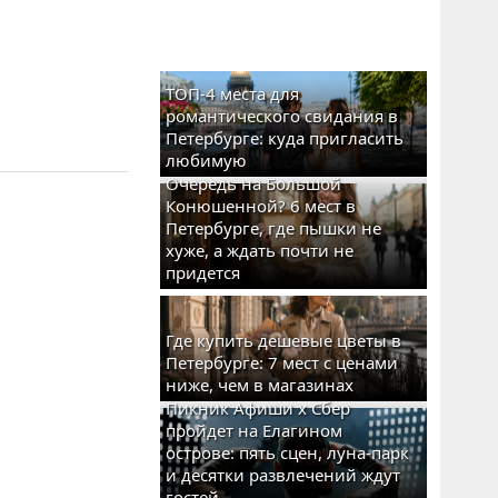
ТОП-4 места для
романтического свидания в
Петербурге: куда пригласить
любимую
Очередь на Большой
Конюшенной? 6 мест в
Петербурге, где пышки не
хуже, а ждать почти не
придется
Где купить дешевые цветы в
Петербурге: 7 мест с ценами
ниже, чем в магазинах
Пикник Афиши x Сбер
пройдет на Елагином
острове: пять сцен, луна-парк
и десятки развлечений ждут
гостей