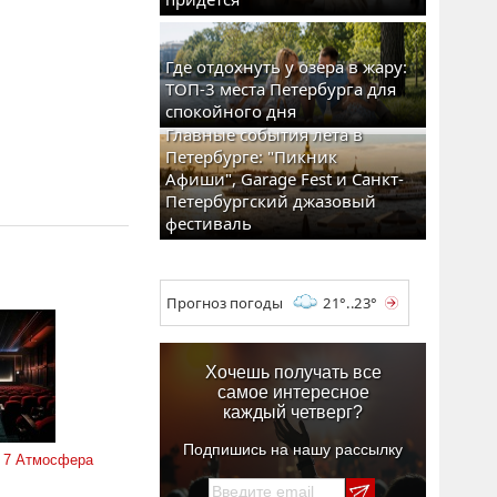
Где отдохнуть у озера в жару:
ТОП-3 места Петербурга для
спокойного дня
Главные события лета в
Петербурге: "Пикник
Афиши", Garage Fest и Санкт-
Петербургский джазовый
фестиваль
Прогноз погоды
21°..23°
Хочешь получать все
самое интересное
каждый четверг?
Подпишись на нашу рассылку
 7 Атмосфера