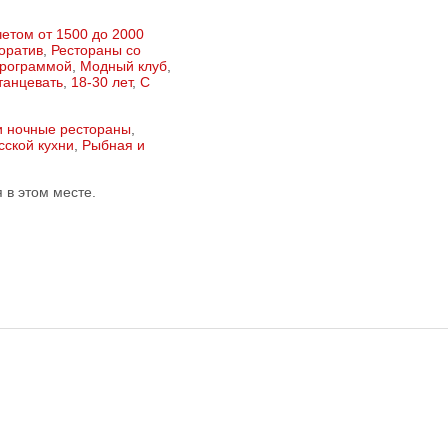
етом от 1500 до 2000
оратив
,
Рестораны со
программой
,
Модный клуб
,
танцевать
,
18-30 лет
,
С
и ночные рестораны
,
сской кухни
,
Рыбная и
в этом месте.