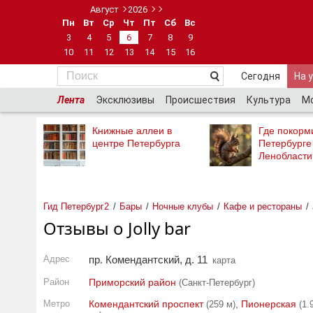
Август
2026
Пн
Вт
Ср
Чт
Пт
Сб
Вс
3
4
5
6
7
8
9
10
11
12
13
14
15
16
Сегодня
На 
Лента
Эксклюзивы
Происшествия
Культура
М
Книжные аллеи в
Где покорми
центре Петербурга
Петербурге
Ленобласти
Гид Петербург2
Бары
Ночные клубы
Кафе и рестораны
Отзывы о Jolly bar
Адрес
пр. Комендантский, д. 11
карта
Район
Приморский район
(Санкт-Петербург)
Метро
Комендантский проспект
,
Пионерская
(259 м)
(1.