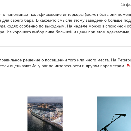
15 фе
то напоминает киллфишевские интерьеры (может быть они поменя
е для своего бара В каком-то смысле этому заведению больше под
туда ходят, особенно по выходным. На неделе можно в спокойной о
тра. Из хорошего выбор пива большой и цены при этом адекватные, 
равильное решение о посещении того или иного места. На Peterbu
ители оценивают Jolly bar по интересности и другим параметрам.
В