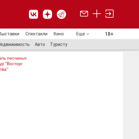
18+
Выставки
Спектакли
Кино
Ещё
18+
Недвижимость
Авто
Туристу
аль песчаных
ур "Восторг
тва"