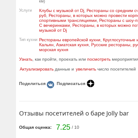
км)
Услуги
Клубы с музыкой от Dj
,
Рестораны со средним сч
руб
,
Рестораны, в которых можно провести корп
спортивными трансляциями
,
Рестораны с шоу-
С вечеринками
,
Рестораны, в которых можно по
музыкой от Dj
Тип кухни
Рестораны европейской кухни
,
Круглосуточные 
Кальян
,
Азиатская кухня
,
Русские рестораны, ру
морская кухня
Узнать
, как пройти, проехать или
посмотреть
мероприятия 
Актуализировать
данные и
увеличить
число посетителей
Поделиться
Подписаться
Отзывы посетителей о баре Jolly bar
7.25
Общая оценка:
/ 10