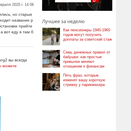
враля 2020 г. 14:06
лись, но старые
ходит название р
Лучшее за неделю
бстановке прийти
Как пенсионеры 1945-1965
а вот еду я там б
годов могут получить
доплаты за советский стаж
Семь денежных правил от
бабушки: как простые
rg2 вы всегда
привычки меняют
ы можете
отношение к финансам
Пять фраз, которые
изменят вашу короткую
стрижку у парикмахера