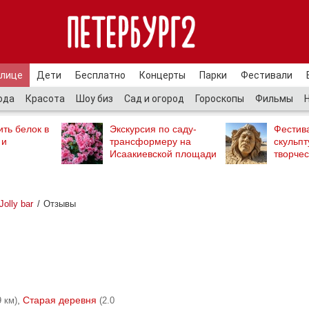
улице
Дети
Бесплатно
Концерты
Парки
Фестивали
ода
Красота
Шоу биз
Сад и огород
Гороскопы
Фильмы
ть белок в
Экскурсия по саду-
Фестив
 и
трансформеру на
скульпт
Исаакиевской площади
творчес
Jolly bar
Отзывы
,
Старая деревня
9 км)
(2.0