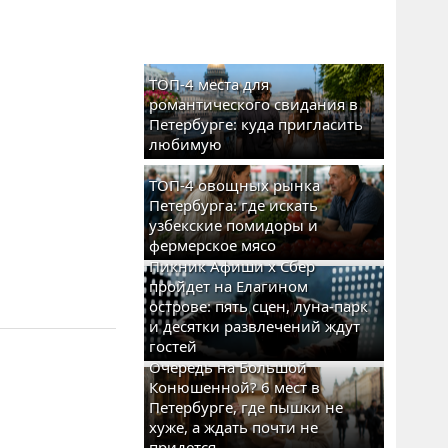
ТОП-4 места для
романтического свидания в
Петербурге: куда пригласить
любимую
ТОП-4 овощных рынка
Петербурга: где искать
узбекские помидоры и
фермерское мясо
Пикник Афиши x Сбер
пройдет на Елагином
острове: пять сцен, луна-парк
и десятки развлечений ждут
гостей
Очередь на Большой
Конюшенной? 6 мест в
Петербурге, где пышки не
хуже, а ждать почти не
придется