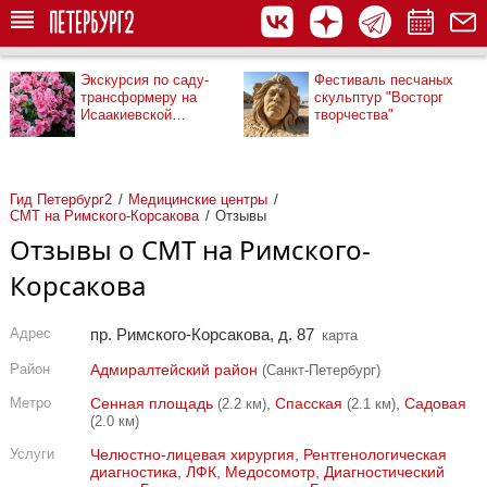
Экскурсия по саду-
Фестиваль песчаных
трансформеру на
скульптур "Восторг
Исаакиевской
творчества"
площади
Гид Петербург2
Медицинские центры
СМТ на Римского-Корсакова
Отзывы
Отзывы о СМТ на Римского-
Корсакова
Адрес
пр. Римского-Корсакова, д. 87
карта
Район
Адмиралтейский район
(Санкт-Петербург)
Метро
Сенная площадь
,
Спасская
,
Садовая
(2.2 км)
(2.1 км)
(2.0 км)
Услуги
Челюстно-лицевая хирургия
,
Рентгенологическая
диагностика
,
ЛФК
,
Медосомотр
,
Диагностический