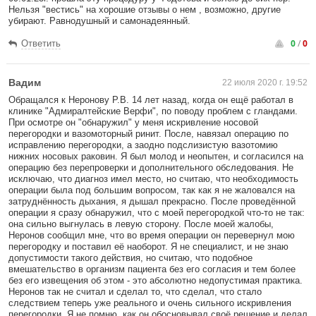
Нельзя "вестись" на хорошие отзывы о нем , возможно, другие
убирают. Равнодушный и самонадеянный.
0
/
0
Ответить
Вадим
22 июля 2020 г. 19:52
Обращался к Неронову Р.В. 14 лет назад, когда он ещё работал в
клинике "Адмиралтейские Верфи", по поводу проблем с гландами.
При осмотре он "обнаружил" у меня искривление носовой
перегородки и вазомоторный ринит. После, навязал операцию по
исправлению перегородки, а заодно подслизистую вазотомию
нижних носовых раковин. Я был молод и неопытен, и согласился на
операцию без перепроверки и дополнительного обследования. Не
исключаю, что диагноз имел место, но считаю, что необходимость
операции была под большим вопросом, так как я не жаловался на
затруднённость дыхания, я дышал прекрасно. После проведённой
операции я сразу обнаружил, что с моей перегородкой что-то не так:
она сильно выгнулась в левую сторону. После моей жалобы,
Неронов сообщил мне, что во время операции он перевернул мою
перегородку и поставил её наоборот. Я не специалист, и не знаю
допустимости такого действия, но считаю, что подобное
вмешательство в организм пациента без его согласия и тем более
без его извещения об этом - это абсолютно недопустимая практика.
Неронов так не считал и сделал то, что сделал, что стало
следствием теперь уже реального и очень сильного искривления
перегородки. Я не помню, как он обосновывал своё решение и делал