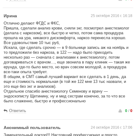
Ирина
25 октября 2016 г. 16:18
Отлично делают ФГДС и ФКС,
Пришла, сделали анализ крови, сняли экг, посмотрел анестезиолог
(делала с наркозом), все быстро и четко, потом сама процедура
прошла на ура, никакого дискомфорта, наркоз перенесла хорошо.
Все удовольствие 10 тыс руб,
Искала, где сделать срочно — в 9 больнице запись аж на ноябрь и
то предложили без наркоза, в 122 — надо было приходить
несколько раз — сначала с анализами к анестезиологу, потом
договариваться с врачом…, еще звонила в пару клиник — такая же
ерунда, где-то было место, но врач совсем молодой, а процедура
все-таки опыта требует.
В общем, в СМТ самый лучший вариант все сделать в 1 день, да
еще и стоимость нормальная (в той же 122 мне 13 тыс назвали, и
это еще без экг и анализов).
Отдельное спасибо анестезиологу Семенову и врачу —
эндоскописту Щетинину, ну и мед сестрам конечно, за то что все
было слаженно, быстро и профессионально
0
/
0
Ответить
Анонимный пользователь
24 октября 2016 г. 17:06
Замечательный доктор!!! Настоящий профессионал и просто