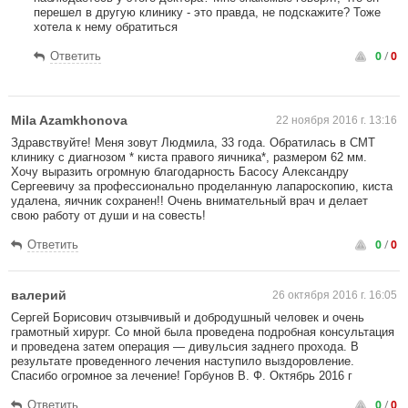
перешел в другую клинику - это правда, не подскажите? Тоже
хотела к нему обратиться
0
/
0
Ответить
Mila Azamkhonova
22 ноября 2016 г. 13:16
Здравствуйте! Меня зовут Людмила, 33 года. Обратилась в СМТ
клинику с диагнозом * киста правого яичника*, размером 62 мм.
Хочу выразить огромную благодарность Басосу Александру
Сергеевичу за профессионально проделанную лапароскопию, киста
удалена, яичник сохранен!! Очень внимательный врач и делает
свою работу от души и на совесть!
0
/
0
Ответить
валерий
26 октября 2016 г. 16:05
Сергей Борисович отзывчивый и добродушный человек и очень
грамотный хирург. Со мной была проведена подробная консультация
и проведена затем операция — дивульсия заднего прохода. В
результате проведенного лечения наступило выздоровление.
Спасибо огромное за лечение! Горбунов В. Ф. Октябрь 2016 г
0
/
0
Ответить