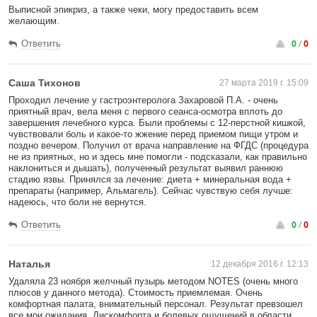
Выписной эпикриз, а также чеки, могу предоставить всем
желающим.
0
/
0
Ответить
Саша Тихонов
27 марта 2019 г. 15:09
Проходил лечение у гастроэнтеролога Захаровой П.А. - очень
приятный врач, вела меня с первого сеанса-осмотра вплоть до
завершения лечебного курса. Были проблемы с 12-перстной кишкой,
чувствовали боль и какое-то жжение перед приемом пищи утром и
поздно вечером. Получил от врача направление на ФГДС (процедура
не из приятных, но и здесь мне помогли - подсказали, как правильно
наклониться и дышать), полученный результат выявил раннюю
стадию язвы. Принялся за лечение: диета + минеральная вода +
препараты (например, Альмагель). Сейчас чувствую себя лучше:
надеюсь, что боли не вернутся.
0
/
0
Ответить
Наталья
12 декабря 2016 г. 12:13
Удаляла 23 ноября желчный пузырь методом NOTES (очень много
плюсов у данного метода). Стоимость приемлемая. Очень
комфортная палата, внимательный персонал. Результат превзошел
все мои ожидания. Дискомфорта и болевых ощущений в области