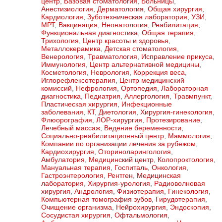
центр
,
Базовая стоматология
,
Больницы
,
Анестизиология
,
Дерматология
,
Общая хирургия
,
Кардиология
,
Зуботехническая лаборатория
,
УЗИ
,
МРТ
,
Вакцинация
,
Неонатология
,
Реабилитация
,
Функциональная диагностика
,
Общая терапия
,
Трихология
,
Центр красоты и здоровья
,
Металлокерамика
,
Детская стоматология
,
Венерология
,
Травматология
,
Исправление прикуса
,
Иммунология
,
Центр альтернативной медицины
,
Косметология
,
Неврология
,
Коррекция веса
,
Иглорефлексотерапия
,
Центр медицинский
комиссий
,
Нефрология
,
Ортопедия
,
Лабораторная
диагностика
,
Педиатрия
,
Аллергология
,
Травмпункт
,
Пластическая хирургия
,
Инфекционные
заболевания
,
КТ
,
Диетология
,
Хирургия-гинекология
,
Флюорография
,
ЛОР-хирургия
,
Протезирование
,
Лечебный массаж
,
Ведение беременности
,
Социально-реабилитационный центр
,
Маммология
,
Компании по организации лечения за рубежом
,
Кардиохирургия
,
Оториноларингология
,
Амбулатория
,
Медицинский центр
,
Колопроктология
,
Мануальная терапия
,
Госпиталь
,
Онкология
,
Гастроэнтерология
,
Рентген
,
Медицинская
лаборатория
,
Хирургия-урология
,
Радиоволновая
хирургия
,
Андрология
,
Физиотерапия
,
Гинекология
,
Компьютерная томография зубов
,
Гирудотерапия
,
Очищение организма
,
Нейрохирургия
,
Эндоскопия
,
Сосудистая хирургия
,
Офтальмология
,