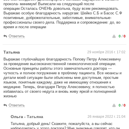
прокола- минимум! Выписали на следующий после
операции.Осталась ОЧЕНЬ довольна, буду всем рекомендовать.
Выражаю особую благодарность хирургам: Шейко С.Б и Басос С.Ф
позитивные, доброжелательные, заботливые, внимательные-
профессионалы своего дела. Поддержка и сопровождение: до, во
время и после операции
0
/
0
Ответить
Татьяна
29 ноября 2016 г. 17:02
Выражаю глубочайшую благодарность Попову Петру Алексеевичу
за проведение высококачественной гинекологической операции.
Основные принципы работы этого замечательного доктора —
чуткость и полное погружение в проблему пациента. Все нюансы и
детали моей ситуации были объяснены мне доступным, простым
языком, понятным каждому, даже не имеющему отношения к
медицине. Теперь, благодаря Петру Алексеевичу, я полностью
избавилась от своего недуга и вновь живу яркой и полноценной
жизнью
0
/
0
Ответить
Ольга
-
Татьяна
26 января 2022 г. 21:04
Татьяна, добрый день! Скажите, пожалуйста, а вы сейчас
наблюдаетесь у этого доктора? Мне знакомые говорят, что он