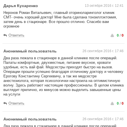
Дарья Кухаренко
13 октября 2016 г. 12:41
Неронов Роман Витальевич, главный оториноларинголог клиник
СМТ- очень хороший доктор! Мне была сделана тонзиллэктомия,
затем день в стационаре. Все прошло отлично. Спасибо вам
огромное
0
/
0
Ответить
Анонимный пользователь
26 сентября 2016 г. 17:46
Два раза лежала в стационаре в данной клинике после операций.
Палаты комфортные, двухместные, питание вкусное, кровати
удобные, есть вай фай. Медсестры приходят быстро на вызов.
Операции прошли успешно благодаря отличному доктору и человеку
Ерогову Константину Сергеевичу, а так же медсестре
анестезиолога, которая психологички настроила на оптимистичную
волну. Здесь работают настоящие профессионалы. В целом клиника
выглядит прилично, из минусов можно выделить завышенные цены
на услуги
0
/
0
Ответить
Анонимный пользователь
26 сентября 2016 г. 17:46
Два раза лежала в стационаре в данной клинике после операций.