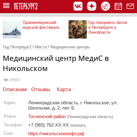
Ораниенбаумский
Где покормить белок
морской фестиваль
в Петербурге и
Ленобласти
Гид Петербург2
/
Места
/
Медицинские центры
Медицинский центр МедиС в
Никольском
19403
Описание
Отзывы
Карта
Адрес
Ленинградская область, г. Никольское, ул.
Школьная, д. 2, лит. Б
Район
Тосненский район
(Ленинградская область)
Телефон
+7 (965) 762-XX-XX
показать
Сайт
https://никольскоеинфо.рф