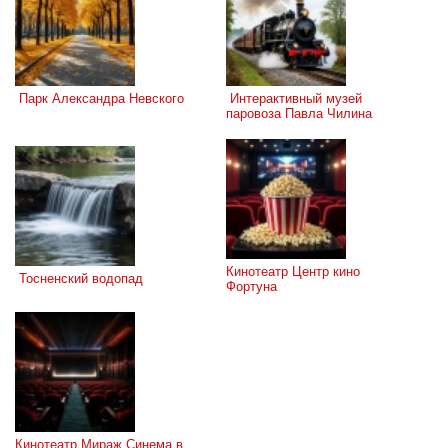
 Парк Александра Невского
 Интерактивный музей 
паровоза Павла Чилина
Кинотеатр Центр кино 
 Тосненский водопад
Фортуна
Кинотеатр Мираж Синема в 