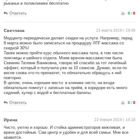
рыканье в поликлинике бесплатно
0
/
0
Ответить
Светлана
21 марта 2019 г. 19:46
Медцентр периодически делает скидки на услуги. Например, перед
8 марта можно было записаться на процедуру ЛПГ-массажа со
скидкой 30%!
Также можно пройти курс обычного массажа тела, в том числе
поясницы и шейного отдела. Моим врачом-массажистом была
Севинян Татевик Ваниковна, говорю ей спасибо за тот лечебный
эффект, который я получила уже за 10 сеансов. Думаю, если по
весне снова что-то прихватит, то обязательно обращусь к ней
повторно.
В целом, очень хорошее место: в клинике чисто, на входе
обязательно помогут с записью на приём, в коридоре есть много
сидений, кулер с водой и бесплатные бахилы.
0
/
0
Ответить
Ирина
22 января 2019 г. 14:18
Чисто, уютно и хорошо. И стойка администраторов вежливая, и
врачи достойные. Сам центр и удобен и для всей семьи. Мне все
нравится.