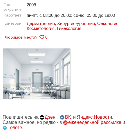
Год
2008
открытия
Работает
пн-пт: с 08:00 до 20:00; сб-вс: 09:00 до 18:00
Критерии
Дерматология
,
Хирургия-урология
,
Онкология
,
Косметология
,
Гинекология
Любимое место?
0
Фото загружено пользователем
MjAxO TI3NQ сайта peterburg2.ru
Подпишитесь на
Дзен
,
ВК
и
Яндекс.Новости
.
Самое важное, но редко - в
еженедельной рассылке
и
Телеге.