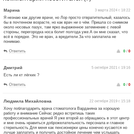
Марина
3 марта 2024 г. 18:22
Я незнаю как другие врачи, но Лор просто отвратительный, казалось
бы в почтенном возрасте, но как врач ни о чём. Пришла со снимком
около носовых пазух, там ярко выраженное затемнение с левой
стороны, перегородка носа болит полгода уже.А он мне сказал, что
всё в порядке. Это не врач, а вредители.За что заплатила не
понимаю.
0
/
0
Ответить
Дмитрий
5 октября 2021 г. 19:16
Есть ли кт лёгких ?
0
/
0
Ответить
Людмила Михайловна
22 октября 2019 г. 15:18
Хочу поблагодарить врача стоматолога Варданяна за хорошую
работу и внимание Сейчас редко встретишь таких
профессиональных врачей Я уже второй аз обращаюсь в этот центр
и мне очень нравиться доброжелательность персонала и главное
стерильность Для меня как пенсионерки цены конечно кусаются но
лучше заплатить и получить достойное лечение чем услышать