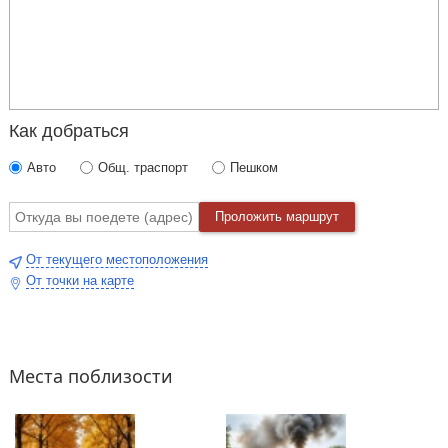
Как добраться
Авто
Общ. траспорт
Пешком
Проложить маршрут
От текущего местоположения
От точки на карте
Места поблизости