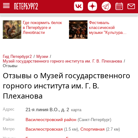
Где покормить белок
Фестиваль
в Петербурге и
классической
Ленобласти
музыки "Культура
рядом"
Гид Петербург2
Музеи
Музей государственного горного института им. Г. В. Плеханова
Отзывы
Отзывы о Музей государственного
горного института им. Г. В.
Плеханова
Адрес
21-я линия В.О., д. 2
карта
Район
Василеостровский район
(Санкт-Петербург)
Метро
Василеостровская
,
Спортивная
(1.5 км)
(2.7 км)