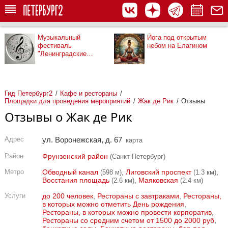
Музыкальный
Йога под открытым
фестиваль
небом на Елагином
"Ленинградские
мосты"
Гид Петербург2
Кафе и рестораны
Площадки для проведения мероприятий
Жак де Рик
Отзывы
Отзывы о Жак де Рик
Адрес
ул. Воронежская, д. 67
карта
Район
Фрунзенский район
(Санкт-Петербург)
Метро
Обводный канал
,
Лиговский проспект
,
(598 м)
(1.3 км)
Восстания площадь
,
Маяковская
(2.6 км)
(2.4 км)
Услуги
до 200 человек
,
Рестораны с завтраками
,
Рестораны,
в которых можно отметить День рождения
,
Рестораны, в которых можно провести корпоратив
,
Рестораны со средним счетом от 1500 до 2000 руб
,