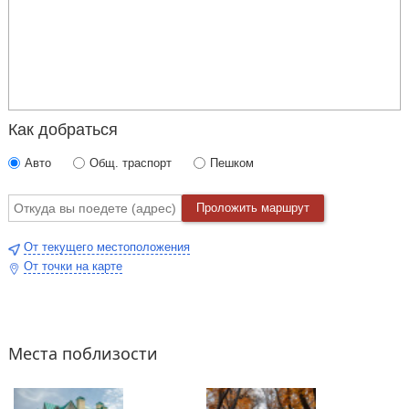
Как добраться
Авто
Общ. траспорт
Пешком
Проложить маршрут
От текущего местоположения
От точки на карте
Места поблизости