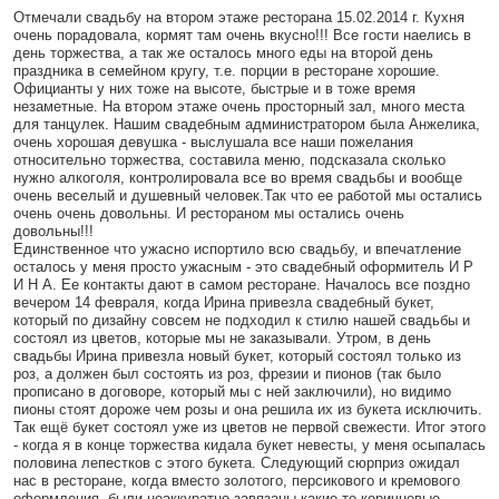
Отмечали свадьбу на втором этаже ресторана 15.02.2014 г. Кухня
очень порадовала, кормят там очень вкусно!!! Все гости наелись в
день торжества, а так же осталось много еды на второй день
праздника в семейном кругу, т.е. порции в ресторане хорошие.
Официанты у них тоже на высоте, быстрые и в тоже время
незаметные. На втором этаже очень просторный зал, много места
для танцулек. Нашим свадебным администратором была Анжелика,
очень хорошая девушка - выслушала все наши пожелания
относительно торжества, составила меню, подсказала сколько
нужно алкоголя, контролировала все во время свадьбы и вообще
очень веселый и душевный человек.Так что ее работой мы остались
очень очень довольны. И рестораном мы остались очень
довольны!!!
Единственное что ужасно испортило всю свадьбу, и впечатление
осталось у меня просто ужасным - это свадебный оформитель И Р
И Н А. Ее контакты дают в самом ресторане. Началось все поздно
вечером 14 февраля, когда Ирина привезла свадебный букет,
который по дизайну совсем не подходил к стилю нашей свадьбы и
состоял из цветов, которые мы не заказывали. Утром, в день
свадьбы Ирина привезла новый букет, который состоял только из
роз, а должен был состоять из роз, фрезии и пионов (так было
прописано в договоре, который мы с ней заключили), но видимо
пионы стоят дороже чем розы и она решила их из букета исключить.
Так ещё букет состоял уже из цветов не первой свежести. Итог этого
- когда я в конце торжества кидала букет невесты, у меня осыпалась
половина лепестков с этого букета. Следующий сюрприз ожидал
нас в ресторане, когда вместо золотого, персикового и кремового
оформления, были неаккуратно завязаны какие то коричневые