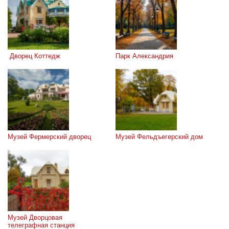
 Дворец Коттедж
Парк Александрия
Музей Фермерский дворец
Музей Фельдъегерский дом
Музей Дворцовая 
телеграфная станция