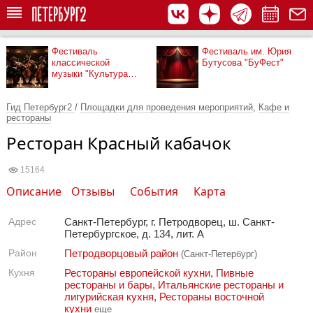
Фестиваль
Фестиваль им. Юрия
классической
Бутусова "БуФест"
музыки "Культура
рядом"
Гид Петербург2
/
Площадки для проведения мероприятий
,
Кафе и
рестораны
Ресторан Красный кабачок
15164
Описание
Отзывы
События
Карта
Адрес
Санкт-Петербург, г. Петродворец, ш. Санкт-
Петербургское, д. 134, лит. А
Район
Петродворцовый район
(Санкт-Петербург)
Кухня
Рестораны европейской кухни
,
Пивные
рестораны и бары
,
Итальянские рестораны и
лигурийская кухня
,
Рестораны восточной
кухни
еще