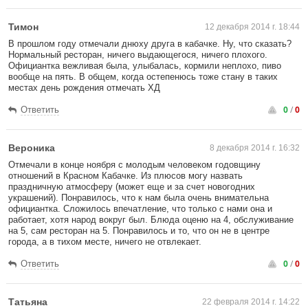
Тимон
12 декабря 2014 г. 18:44
В прошлом году отмечали днюху друга в кабачке. Ну, что сказать?
Нормальный ресторан, ничего выдающегося, ничего плохого.
Официантка вежливая была, улыбалась, кормили неплохо, пиво
вообще на пять. В общем, когда остепенюсь тоже стану в таких
местах день рождения отмечать ХД
0
/
0
Ответить
Вероника
8 декабря 2014 г. 16:32
Отмечали в конце ноября с молодым человеком годовщину
отношений в Красном Кабачке. Из плюсов могу назвать
праздничную атмосферу (может еще и за счет новогодних
украшений). Понравилось, что к нам была очень внимательна
официантка. Сложилось впечатление, что только с нами она и
работает, хотя народ вокруг был. Блюда оценю на 4, обслуживание
на 5, сам ресторан на 5. Понравилось и то, что он не в центре
города, а в тихом месте, ничего не отвлекает.
0
/
0
Ответить
Татьяна
22 февраля 2014 г. 14:22