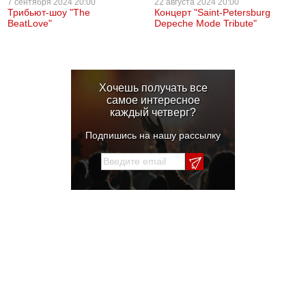
7 сентября
2024 20:00
22 августа
2024 20:00
Трибьют-шоу "The
Концерт "Saint-Petersburg
BeatLove"
Depeche Mode Tribute"
Хочешь получать все
самое интересное
каждый четверг?
Подпишись на нашу рассылку