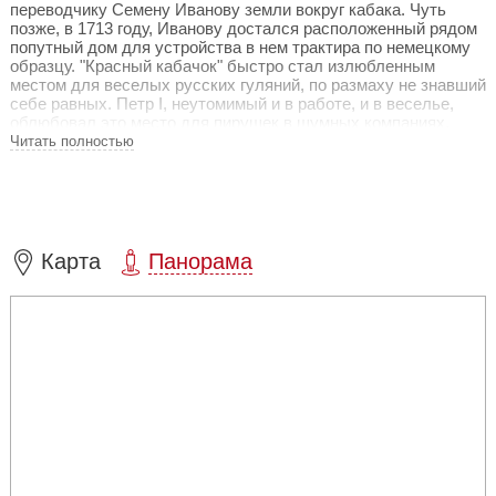
переводчику Семену Иванову земли вокруг кабака. Чуть
позже, в 1713 году, Иванову достался расположенный рядом
попутный дом для устройства в нем трактира по немецкому
образцу. "Красный кабачок" быстро стал излюбленным
местом для веселых русских гуляний, по размаху не знавший
себе равных. Петр I, неутомимый и в работе, и в веселье,
облюбовал это место для пирушек в шумных компаниях.
Читать полностью
Шло время, менялись владельцы, но популярность "Красного
кабачка" оставалась неизменной. Частым гостем там был
Александр Пушкин, известный своей любовью к
разнообразным проказам и кутежам. Вместе со своим
товарищем Павлом Нащокиным будущий великий поэт
проводил в кабачке ночи напролет. Скучать было некогда.
Карта
Панорама
Время пролетало незаметно за карточной игрой и
шампанским.