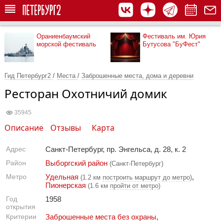
Ораниенбаумский
Фестиваль им. Юрия
морской фестиваль
Бутусова "БуФест"
Гид Петербург2
/
Места
/
Заброшенные места, дома и деревни
Ресторан Охотничий домик
35945
Описание
Отзывы
Карта
Адрес
Санкт-Петербург, пр. Энгельса, д. 28, к. 2
Район
Выборгский район
(Санкт-Петербург)
Метро
Удельная
,
(1.2 км
построить маршрут до метро
)
Пионерская
(1.6 км
пройти от метро
)
Год
1958
открытия
Критерии
Заброшенные места без охраны
,