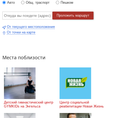
Авто
Общ. траспорт
Пешком
Проложить маршрут
От текущего местоположения
От точки на карте
Места поблизости
Детский гимнастический центр 
Центр социальной 
GYMKIDs на Энгельса
реабилитации Новая Жизнь