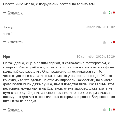
Просто имба место, с подружками постоянно только там
0
/
0
Ответить
Тимур
13 июля 2023 г. 16:02
⭐️⭐️⭐️⭐️
0
/
0
Ответить
Ира
16 сентября 2019 г. 16:29
Не так давно, еще в летний период, я связалась с фотографом, с
которым обычно работаю, и сказала, что хочю посниматься на фоне
каких-нибудь развалин. Она предложила посниматься тут. Я,
честно, даже не знала, что такое место у нас есть в городе. Жалко,
конечно, что это здание не отремонтировали, забросили, но в итоге
фото получились даже лучше, чем я представляла. Развалины этот
ресторана можно найти на Удельной, очень здорово, даже ехать не
нужно загород. Здание зарошено, жалко, что его кто-то разрисовал,
потому что для меня это памятник истории все равно. Заброшено, за
ним никто не следит.
1
/
0
Ответить