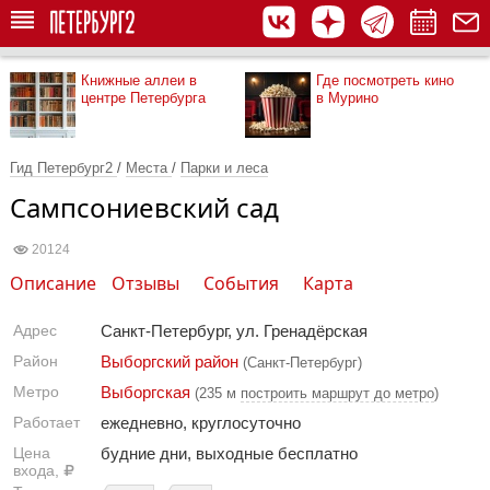
Книжные аллеи в
Где посмотреть кино
центре Петербурга
в Мурино
Гид Петербург2
/
Места
/
Парки и леса
Сампсониевский сад
20124
Описание
Отзывы
События
Карта
Адрес
Санкт-Петербург, ул. Гренадёрская
Район
Выборгский район
(Санкт-Петербург)
Метро
Выборгская
(235 м
построить маршрут до метро
)
Работает
ежедневно, круглосуточно
Цена
будние дни, выходные бесплатно
входа,