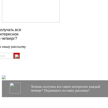
олучать все
нтересное
 четверг?
а нашу рассылку
Хочешь получать все самое интересное каждый
четверг? Подпишись на нашу рассылку!