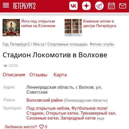
Йога под открытым
Книжные аллеи в
небом на Елагином
центре Петербурга
Гид Петербург2
/
Места
/
Спортивные площадки
,
Фитнес клубы
Стадион Локомотив в Волхове
11522
Описание
Отзывы
Карта
Адрес
Ленинградская область, г. Волхов, ул.
Советская
Район
Волховский район
(Ленинградская область)
Критерии
Под открытым небом
,
Футбольное поле/
Стадион
,
Открытые катки
,
Тренажерный зал
,
Сезонные катки
,
Загородный каток
еще
Любимое место?
0