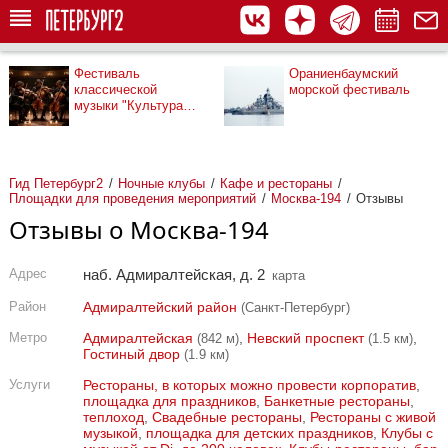
Фестиваль
Ораниенбаумский
классической
морской фестиваль
музыки "Культура
рядом"
Гид Петербург2
Ночные клубы
Кафе и рестораны
Площадки для проведения мероприятий
Москва-194
Отзывы
Отзывы о Москва-194
Адрес
наб. Адмиралтейская, д. 2
карта
Район
Адмиралтейский район
(Санкт-Петербург)
Метро
Адмиралтейская
,
Невский проспект
,
(842 м)
(1.5 км)
Гостиный двор
(1.9 км)
Услуги
Рестораны, в которых можно провести корпоратив
,
площадка для праздников
,
Банкетные рестораны
,
теплоход
,
Свадебные рестораны
,
Рестораны с живой
музыкой
,
площадка для детских праздников
,
Клубы с