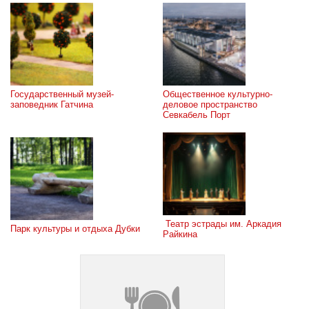
Государственный музей-
Общественное культурно-
заповедник Гатчина
деловое пространство 
Севкабель Порт
 Театр эстрады им. Аркадия 
Парк культуры и отдыха Дубки
Райкина