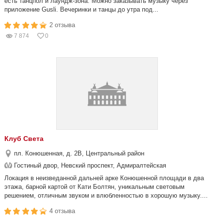
есть танцпол и лаундж-зона. Можно заказывать музыку через
приложение Gusli. Вечеринки и танцы до утра под...
2 отзыва
7 874
0
Клуб Света
пл. Конюшенная, д. 2В, Центральный район
Гостиный двор, Невский проспект, Адмиралтейская
Локация в неизведанной дальней арке Конюшенной площади в два
этажа, барной картой от Кати Болтян, уникальным световым
решением, отличным звуком и влюбленностью в хорошую музыку....
4 отзыва