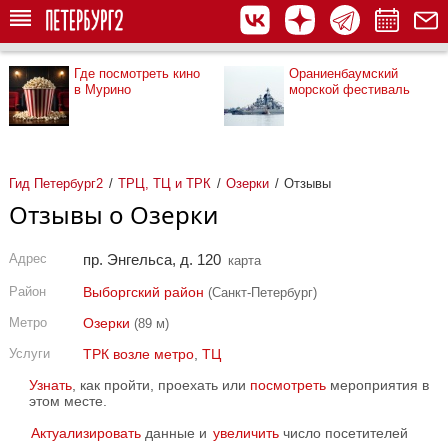
Где посмотреть кино
Ораниенбаумский
в Мурино
морской фестиваль
Гид Петербург2
ТРЦ, ТЦ и ТРК
Озерки
Отзывы
Отзывы о Озерки
Адрес
пр. Энгельса, д. 120
карта
Район
Выборгский район
(Санкт-Петербург)
Метро
Озерки
(89 м)
Услуги
ТРК возле метро
,
ТЦ
Узнать
, как пройти, проехать или
посмотреть
мероприятия в
этом месте.
Актуализировать
данные и
увеличить
число посетителей