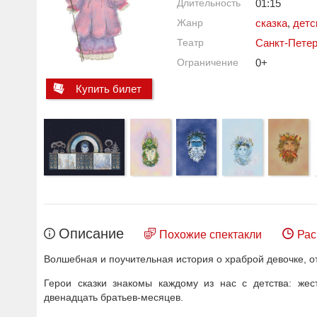
Длительность
01:15
Жанр
сказка
,
детс
Театр
Санкт-Петер
Ограничение
0+
Купить билет
Описание
Похожие спектакли
Рас
Волшебная и поучительная история о храброй девочке, о
Герои сказки знакомы каждому из нас с детства: жест
двенадцать братьев-месяцев.