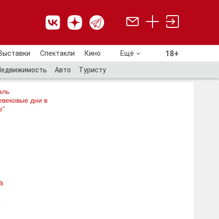
18+
Выставки
Спектакли
Кино
Ещё
18+
Недвижимость
Авто
Туристу
аль
евековые дни в
е"
а