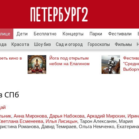
улице
Дети
Бесплатно
Концерты
Парки
Фестивали
ода
Красота
Шоу биз
Сад и огород
Гороскопы
Фильмы
еть кино в
Йога под открытым
Фестив
небом на Елагином
"Средн
Выборг
в СПб
дай
льник
,
Анна Миронова
,
Дарья Набокова
,
Аркадий Мирохин
,
Ирин
Светлана Есменеева
,
Илья Лисицын
, Тарон Алексанян, Мария
ристина Романова, Давид Темираев, Ольга Немченко, Екатерина