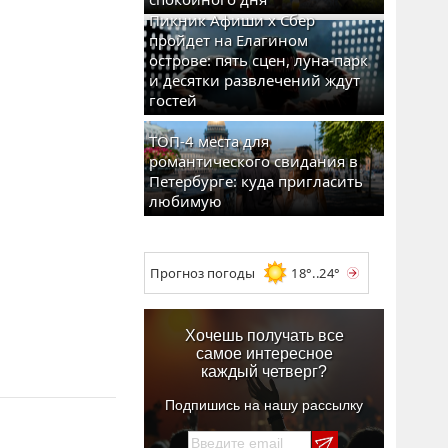
Пикник Афиши x Сбер
пройдет на Елагином
острове: пять сцен, луна-парк
и десятки развлечений ждут
гостей
ТОП-4 места для
романтического свидания в
Петербурге: куда пригласить
любимую
Прогноз погоды
18°..24°
Хочешь получать все
самое интересное
каждый четверг?
Подпишись на нашу рассылку