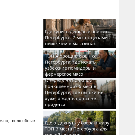
Где купить дешевые цветы в
Петербурге: 7 мест с ценами
ниже, чем в магазинах
ТОП-4 овощных рынка
Петербурга: где искать
узбекские помидоры и
фермерское мясо
Очередь на Большой
Конюшенной? 6 мест в
Петербурге, где пышки не
хуже, а ждать почти не
придется
нечно, волшебные
Где отдохнуть у озера в жару:
ТОП-3 места Петербурга для
спокойного дня