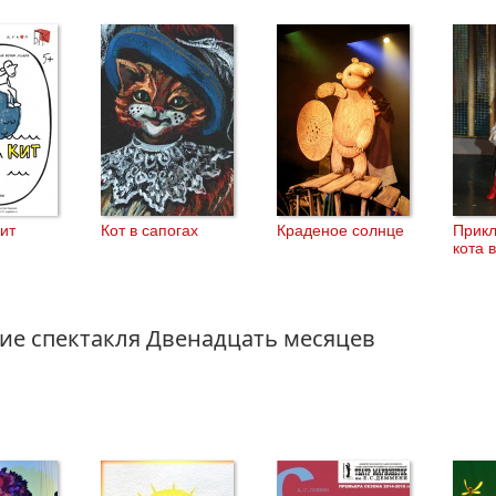
кит
Кот в сапогах
Краденое солнце
Прик
кота 
ие спектакля Двенадцать месяцев