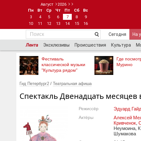
Август
2026
Пн
Вт
Ср
Чт
Пт
Сб
Вс
3
4
5
6
7
8
9
10
11
12
13
14
15
16
Сегодня
На 
Лента
Эксклюзивы
Происшествия
Культура
М
Фестиваль
Где посмотр
классической музыки
Мурино
"Культура рядом"
Гид Петербург2
/
Театральная афиша
Спектакль Двенадцать месяцев 
Режиссёр
Эдуард Гай
Актёры
Алексей Ме
Кривченок
,
Неумоина, К
Шумакова