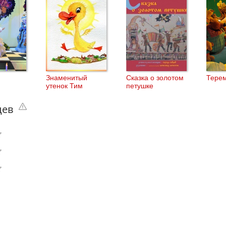
Знаменитый
Сказка о золотом
Тере
утенок Тим
петушке
цев