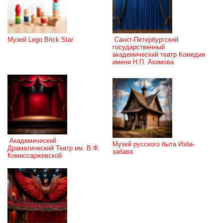
Музей Lego Brick Star
 Санкт-Петербургский 
государственный 
академический театр Комедии 
имени Н.П. Акимова
 Академический 
Музей русского быта Изба-
Драматический Театр им. В.Ф. 
забава
Комиссаржевской