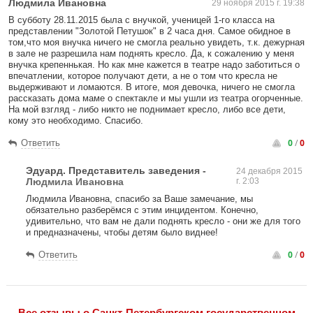
Людмила Ивановна
29 ноября 2015 г. 19:38
В субботу 28.11.2015 была с внучкой, ученицей 1-го класса на
представлении "Золотой Петушок" в 2 часа дня. Самое обидное в
том,что моя внучка ничего не смогла реально увидеть, т.к. дежурная
в зале не разрешила нам поднять кресло. Да, к сожалению у меня
внучка крепеннькая. Но как мне кажется в театре надо заботиться о
впечатлении, которое получают дети, а не о том что кресла не
выдерживают и ломаются. В итоге, моя девочка, ничего не смогла
рассказать дома маме о спектакле и мы ушли из театра огорченные.
На мой взгляд - либо никто не поднимает кресло, либо все дети,
кому это необходимо. Спасибо.
0
/
0
Ответить
Эдуард
. Представитель заведения
-
24 декабря 2015
Людмила Ивановна
г. 2:03
Людмила Ивановна, спасибо за Ваше замечание, мы
обязательно разберёмся с этим инцидентом. Конечно,
удивительно, что вам не дали поднять кресло - они же для того
и предназначены, чтобы детям было виднее!
0
/
0
Ответить
Все отзывы o Санкт-Петербургском государственном