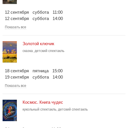
гастролирует в Канаде, Южной Корее, Греции, Испании,
Италии, Германии и других странах. В труппе театра
12 сентября
суббота
11:00
работают артисты, владеющие техникой управления
12 сентября
суббота
14:00
разными видами театральных кукол.
Показать все
Золотой ключик
сказка
,
детский спектакль
18 сентября
пятница
15:00
19 сентября
суббота
14:00
Показать все
Космос. Книга чудес
кукольный спектакль
,
детский спектакль