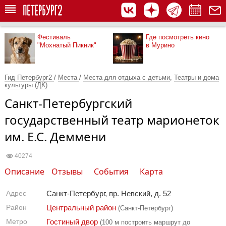
Фестиваль
Где посмотреть кино
"Мохнатый Пикник"
в Мурино
Гид Петербург2
/
Места
/
Места для отдыха с детьми
,
Театры и дома
культуры (ДК)
Санкт-Петербургский
государственный театр марионеток
им. Е.С. Деммени
40274
Описание
Отзывы
События
Карта
Адрес
Санкт-Петербург, пр. Невский, д. 52
Район
Центральный район
(Санкт-Петербург)
Метро
Гостиный двор
(100 м
построить маршрут до