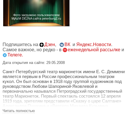
Фото загружено пользователем
MjAzM DE2NA сайта peterburg2.ru
Подпишитесь на
Дзен
,
ВК
и
Яндекс.Новости
.
Самое важное, но редко - в
еженедельной рассылке
и
Телеге.
Дата открытия на сайте: 29.05.2008
Санкт-Петербургский театр марионеток имени Е. С. Деммени
является первым в России профессиональным театром
кукол. Он был основан в 1918 году группой художников под
руководством Любови Шапориной-Яковлевой и
первоначально назывался Петроградский государственный
театр Марионеток. Первый спектакль состоялся 12 апреля
1919 года, зрителям представили «Сказку о царе Салтане»
Александра Пушкина и «Вертеп» Михаила Кузьмина.
Читать полностью
Искусство марионетки имеет давнюю историю. В России оно
получило распространение в XVIII веке с приездом
европейских кукольников. К началу XX века марионетка