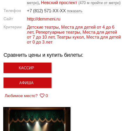
,
Невский проспект
метро
)
(470 м
пройти от метро
)
Телефон
+7 (812) 571-XX-XX
показать
Сайт
http://demmeni.ru
Критерии
Детские театры
,
Места для детей от 4 до 6
лет
,
Репертуарные театры
,
Места для детей
от 7 до 10 лет
,
Театры кукол
,
Места для детей
от 0 до 3 лет
Сравнить цены и купить билеты:
КАССИР
АФИША
Любимое место?
0