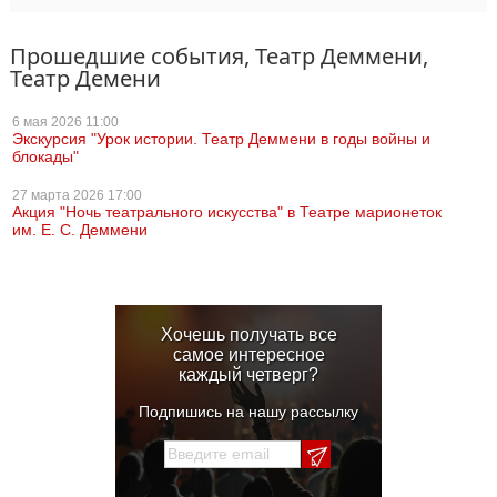
Прошедшие события, Театр Деммени,
Театр Демени
6 мая
2026 11:00
Экскурсия "Урок истории. Театр Деммени в годы войны и
блокады"
27 марта
2026 17:00
Акция "Ночь театрального искусства" в Театре марионеток
им. Е. С. Деммени
Хочешь получать все
самое интересное
каждый четверг?
Подпишись на нашу рассылку