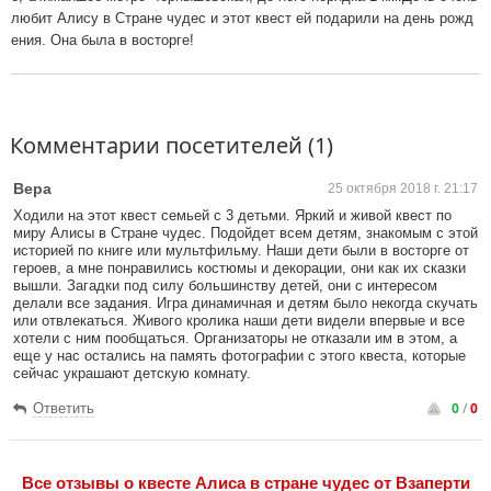
любит Алису в Стране чудес и этот квест ей подарили на день рожд
ения. Она была в восторге!
Комментарии посетителей (1)
Вера
25 октября 2018 г. 21:17
Ходили на этот квест семьей с 3 детьми. Яркий и живой квест по
миру Алисы в Стране чудес. Подойдет всем детям, знакомым с этой
историей по книге или мультфильму. Наши дети были в восторге от
героев, а мне понравились костюмы и декорации, они как их сказки
вышли. Загадки под силу большинству детей, они с интересом
делали все задания. Игра динамичная и детям было некогда скучать
или отвлекаться. Живого кролика наши дети видели впервые и все
хотели с ним пообщаться. Организаторы не отказали им в этом, а
еще у нас остались на память фотографии с этого квеста, которые
сейчас украшают детскую комнату.
0
/
0
Ответить
Все отзывы o квесте Алиса в стране чудес от Взаперти