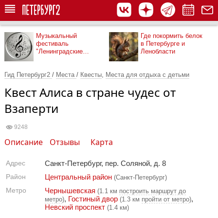
Музыкальный
Где покормить белок
фестиваль
в Петербурге и
"Ленинградские
Ленобласти
мосты"
Гид Петербург2
/
Места
/
Квесты
,
Места для отдыха с детьми
Квест Алиса в стране чудес от
Взаперти
9248
Описание
Отзывы
Карта
Адрес
Санкт-Петербург, пер. Соляной, д. 8
Район
Центральный район
(Санкт-Петербург)
Метро
Чернышевская
(1.1 км
построить маршрут до
,
Гостиный двор
,
метро
)
(1.3 км
пройти от метро
)
Невский проспект
(1.4 км)