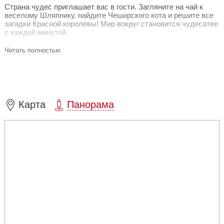
Страна чудес приглашает вас в гости. Загляните на чай к
веселому Шляпнику, найдите Чеширского кота и решите все
загадки Красной королевы! Мир вокруг становится чудесатее
с каждой минутой.
Для взрослых - погрузиться в знаменитый сюжет в одном из
Читать полностью
самых топовых квестов в СПб с масштабными локациями и
необычными элементами.
Для детей - попасть в сказку вместе с Алисой и
почувствовать себя героем любимой книги!
Карта
Панорама