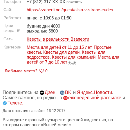
Телефон
+7 (812) 317-XX-XX
показать
Сайт
https://vzaperti.net/quest/alisa-v-strane-cudes
Работает
пн-вс: с 10:05 до 01:50
Цена
будние дни 4800
входа,
выходные 5800
Сеть
Квесты в реальности Взаперти
Критерии
Места для детей от 11 до 15 лет
,
Простые
квесты
,
Квесты для детей
,
Квесты для
подростков
,
Квесты для компаний
,
Места для
детей от 7 до 10 лет
еще
Любимое место?
0
Подпишитесь на
Дзен
,
ВК
и
Яндекс.Новости
.
Самое важное, но редко - в
еженедельной рассылке
и
Телеге.
Дата открытия на сайте: 16.12.2017
Вы видите странный пузырек с цветной жидкостью, на
котором написано: «Выпей меня!»