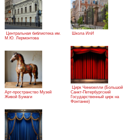
 Центральная библиотека им. 
 Школа ИлИ
М.Ю. Лермонтова
 Цирк Чинизелли (Большой 
Арт-пространство Музей 
Санкт-Петербургский 
Живой Бумаги
Государственный цирк на 
Фонтанке)