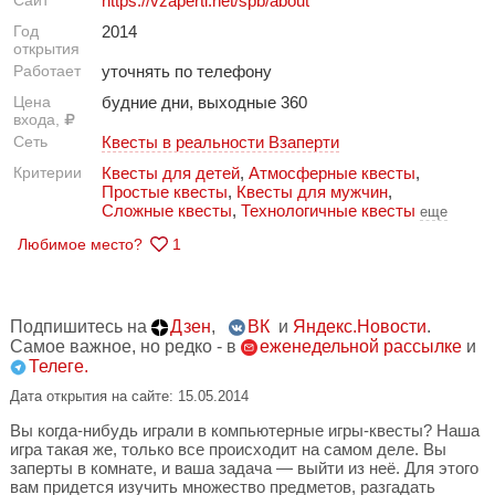
Сайт
https://vzaperti.net/spb/about
Год
2014
открытия
Работает
уточнять по телефону
Цена
будние дни, выходные 360
входа,
Сеть
Квесты в реальности Взаперти
Критерии
Квесты для детей
,
Атмосферные квесты
,
Простые квесты
,
Квесты для мужчин
,
Сложные квесты
,
Технологичные квесты
еще
Любимое место?
1
Подпишитесь на
Дзен
,
ВК
и
Яндекс.Новости
.
Самое важное, но редко - в
еженедельной рассылке
и
Телеге.
Дата открытия на сайте: 15.05.2014
Вы когда-нибудь играли в компьютерные игры-квесты? Наша
игра такая же, только все происходит на самом деле. Вы
заперты в комнате, и ваша задача — выйти из неё. Для этого
вам придется изучить множество предметов, разгадать