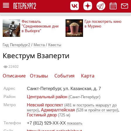
Фестиваль
Где посмотреть кино
"Средневековые дни
в Мурино
в Выборге"
Гид Петербург2
/
Места
/
Квесты
Квеструм Взаперти
22402
Описание
Отзывы
События
Карта
Адрес
Санкт-Петербург, ул. Казанская, д. 7
Район
Центральный район
(Санкт-Петербург)
Метро
Невский проспект
(481 м
построить маршрут до
,
Адмиралтейская
,
метро
)
(528 м
пройти от метро
)
Гостиный двор
(725 м)
Телефон
+7 (812) 929-XX-XX
показать