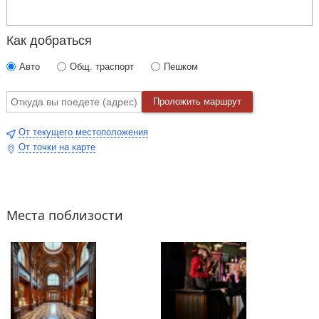
Как добраться
Авто
Общ. траспорт
Пешком
Проложить маршрут
От текущего местоположения
От точки на карте
Места поблизости