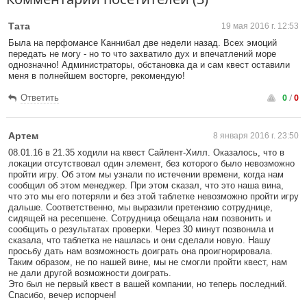
Тата
19 мая 2016 г. 12:53
Была на перфомансе Каннибал две недели назад. Всех эмоций
передать не могу - но то что захватило дух и впечатлений море
однозначно! Администраторы, обстановка да и сам квест оставили
меня в полнейшем восторге, рекомендую!
0
/
0
Ответить
Артем
8 января 2016 г. 23:50
08.01.16 в 21.35 ходили на квест Сайлент-Хилл. Оказалось, что в
локации отсутствовал один элемент, без которого было невозможно
пройти игру. Об этом мы узнали по истечении времени, когда нам
сообщил об этом менеджер. При этом сказал, что это наша вина,
что это мы его потеряли и без этой таблетке невозможно пройти игру
дальше. Соответственно, мы выразили претензию сотруднице,
сидящей на ресепшене. Сотрудница обещала нам позвонить и
сообщить о результатах проверки. Через 30 минут позвонила и
сказала, что таблетка не нашлась и они сделали новую. Нашу
просьбу дать нам возможность доиграть она проигнорировала.
Таким образом, не по нашей вине, мы не смогли пройти квест, нам
не дали другой возможности доиграть.
Это был не первый квест в вашей компании, но теперь последний.
Спасибо, вечер испорчен!