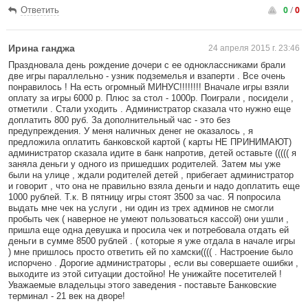
0
/
0
Ответить
Ирина ганджа
24 апреля 2015 г. 23:46
Праздновала день рождение дочери с ее одноклассниками брали
две игры параллельно - узник подземелья и взаперти . Все очень
понравилось ! На есть огромный МИНУС!!!!!!!! Вначале игры взяли
оплату за игры 6000 р. Плюс за стол - 1000р. Поиграли , посидели ,
отметили . Стали уходить . Администратор сказала что нужно еще
доплатить 800 руб. За дополнительный час - это без
предупреждения. У меня наличных денег не оказалось , я
предложила оплатить банковской картой ( карты НЕ ПРИНИМАЮТ)
администратор сказала идите в банк напротив, детей оставьте ((((( я
заняла деньги у одного из пришедших родителей. Затем мы уже
были на улице , ждали родителей детей , прибегает администратор
и говорит , что она не правильно взяла деньги и надо доплатить еще
1000 рублей. Т.к. В пятницу игры стоят 3500 за час. Я попросила
выдать мне чек на услуги , ни один из трех админов не смогли
пробыть чек ( наверное не умеют пользоваться кассой) они ушли ,
пришла еще одна девушка и просила чек и потребовала отдать ей
деньги в сумме 8500 рублей . ( которые я уже отдала в начале игры
) мне пришлось просто ответить ей по хамски(((( . Настроение было
испорчено . Дорогие администраторы , если вы совершаете ошибки ,
выходите из этой ситуации достойно! Не унижайте посетителей !
Уважаемые владельцы этого заведения - поставьте Банковские
терминал - 21 век на дворе!