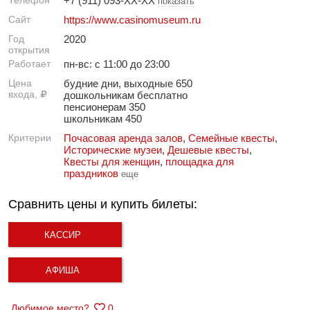
Телефон
+7 (911) 093-XX-XX
показать
Сайт
https://www.casinomuseum.ru
Год
2020
открытия
Работает
пн-вс: с 11:00 до 23:00
Цена
будние дни, выходные 650
входа,
дошкольникам бесплатно
пенсионерам 350
школьникам 450
Критерии
Почасовая аренда залов
,
Семейные квесты
,
Исторические музеи
,
Дешевые квесты
,
Квесты для женщин
,
площадка для
праздников
еще
Сравнить цены и купить билеты:
КАССИР
АФИША
Любимое место?
0