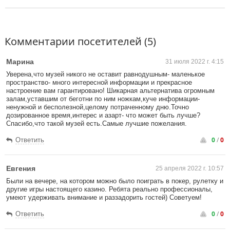
Комментарии посетителей (5)
Марина
31 июля 2022 г. 4:15
Уверена,что музей никого не оставит равнодушным- маленькое
пространство- много интересной информации и прекрасное
настроение вам гарантировано! Шикарная альтернатива огромным
залам,уставшим от беготни по ним ножкам,куче информации-
ненужной и бесполезной,целому потраченному дню.Точно
дозированное время,интерес и азарт- что может быть лучше?
Спасибо,что такой музей есть.Самые лучшие пожелания.
0
/
0
Ответить
Евгения
25 апреля 2022 г. 10:57
Были на вечере, на котором можно было поиграть в покер, рулетку и
другие игры настоящего казино. Ребята реально профессионалы,
умеют удерживать внимание и раззадорить гостей) Советуем!
0
/
0
Ответить