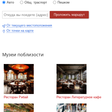
Авто
Общ. траспорт
Пешком
Проложить маршрут
От текущего местоположения
От точки на карте
Музеи поблизости
Ресторан Рибай
Ресторан Литературное кафе