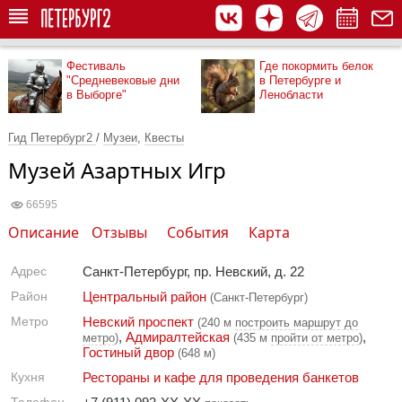
Фестиваль
Где покормить белок
"Средневековые дни
в Петербурге и
в Выборге"
Ленобласти
Гид Петербург2
/
Музеи
,
Квесты
Музей Азартных Игр
66595
Описание
Отзывы
События
Карта
Адрес
Санкт-Петербург, пр. Невский, д. 22
Район
Центральный район
(Санкт-Петербург)
Метро
Невский проспект
(240 м
построить маршрут до
,
Адмиралтейская
,
метро
)
(435 м
пройти от метро
)
Гостиный двор
(648 м)
Кухня
Рестораны и кафе для проведения банкетов