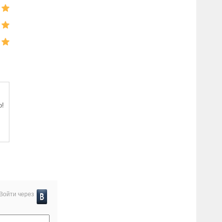
о!
Войти через