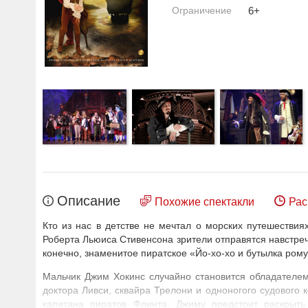
Ограничение
6+
Описание
Похожие спектакли
Рас
Кто из нас в детстве не мечтал о морских путешествия
Роберта Льюиса Стивенсона зрители отправятся навстреч
конечно, знаменитое пиратское «Йо-хо-хо и бутылка рому
Мальчик Джим Хокинс случайно становится обладателем
доктора Ливси, сквайра Трелони и одноногого судового 
капитана пиратов Флинта. Джиму предстоит раскрыть