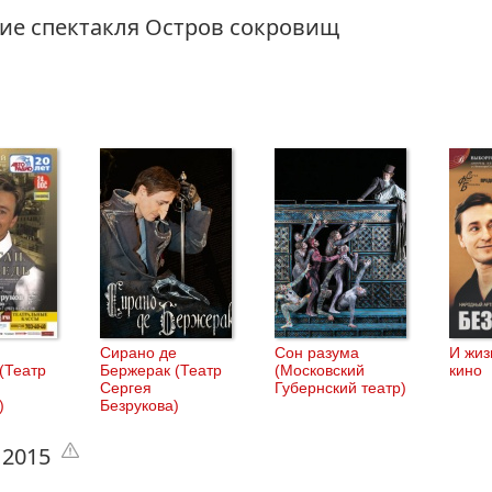
ие спектакля Остров сокровищ
Сирано де
Сон разума
И жиз
(Театр
Бержерак (Театр
(Московский
кино
Сергея
Губернский театр)
)
Безрукова)
 2015