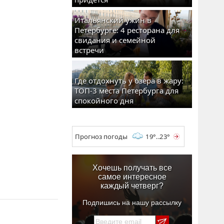
бро, а храбрость,
Итальянский ужин в
Петербурге: 4 ресторана для
ергей Пащенко
свидания и семейной
встречи
а скрипке).
Где отдохнуть у озера в жару:
ТОП-3 места Петербурга для
спокойного дня
Прогноз погоды
19°..23°
Хочешь получать все
самое интересное
каждый четверг?
Подпишись на нашу рассылку