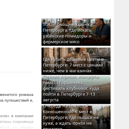
ТОП-4 овощных рынка
Петербурга: где искать
узбекские помидоры и
фермерское мясо
Где купить дешевые цветы в
Петербурге: 7 мест с ценами
ниже, чем в магазинах
Пикник Афиши, концерты
памяти Горшенева,
фестиваль клубники: куда
пойти в Петербурге 7-13
аменитого романа
августа
ка путешествий и,
Очередь на Большой
Конюшенной? 6 мест в
ьола» в компании
Петербурге, где пышки не
рятаны сокровища
хуже, а ждать почти не
месте со своими
придется