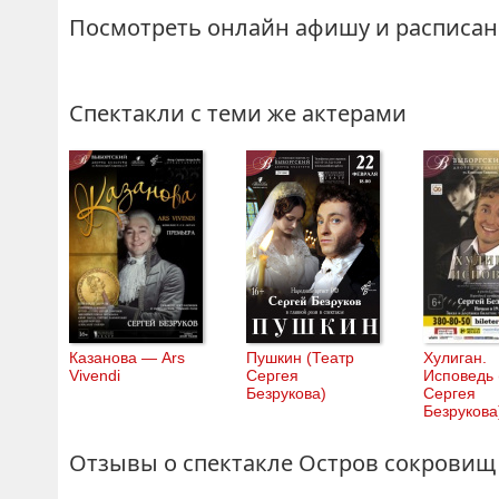
Посмотреть онлайн афишу и расписан
Спектакли с теми же актерами
Казанова — Ars
Пушкин (Театр
Хулиган.
Vivendi
Сергея
Исповедь 
Безрукова)
Сергея
Безрукова
Отзывы о спектакле Остров сокровищ