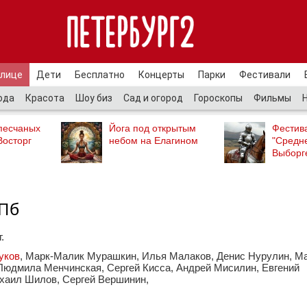
улице
Дети
Бесплатно
Концерты
Парки
Фестивали
ода
Красота
Шоу биз
Сад и огород
Гороскопы
Фильмы
песчаных
Йога под открытым
Фестив
Восторг
небом на Елагином
"Средн
Выборг
СПб
.
уков
, Марк-Малик Мурашкин, Илья Малаков, Денис Нурулин, М
Людмила Менчинская, Сергей Кисса, Андрей Мисилин, Евгений
хаил Шилов, Сергей Вершинин,