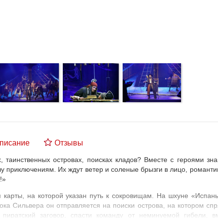
писание
Отзывы
х, таинственных островах, поисках кладов? Вместе с героями зн
у приключениям. Их ждут ветер и соленые брызги в лицо, романти
!»
 карты, на которой указан путь к сокровищам. На шхуне «Испан
кока Сильвера он отправляется на поиски острова, на котором сп
 пиратский заговор, спасти команду от неминуемой гибели, в