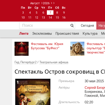
Август
2026
Пн
Вт
Ср
Чт
Пт
Сб
Вс
3
4
5
6
7
8
9
10
11
12
13
14
15
16
Сегодня
На 
Лента
Эксклюзивы
Происшествия
Культура
М
Фестиваль им. Юрия
Фестиваль 
Бутусова "БуФест"
скульптур "
творчества"
Гид Петербург2
/
Театральная афиша
Спектакль Остров сокровищ в 
Премьера
30 мая 2015 г
Актёры
Сергей Безр
Бояринова, 
Гомоной, Ми
Длительность
02:20