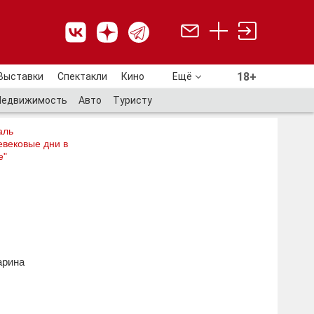
18+
Выставки
Спектакли
Кино
Ещё
18+
Недвижимость
Авто
Туристу
аль
евековые дни в
е"
арина