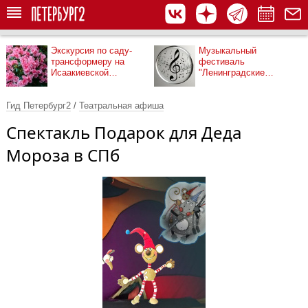
Экскурсия по саду-
Музыкальный
трансформеру на
фестиваль
Исаакиевской
"Ленинградские
площади
мосты"
Гид Петербург2
/
Театральная афиша
Спектакль Подарок для Деда
Мороза в СПб