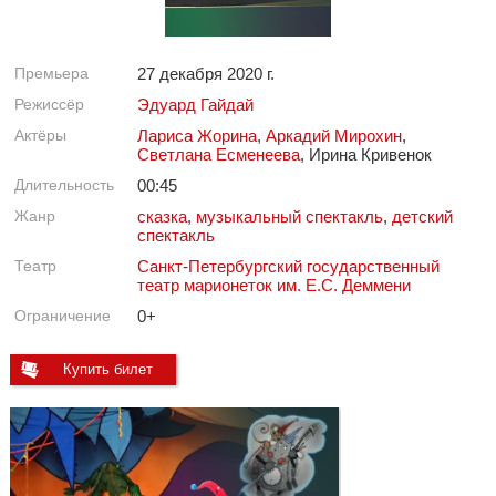
Премьера
27 декабря 2020 г.
Режиссёр
Эдуард Гайдай
Актёры
Лариса Жорина
,
Аркадий Мирохин
,
Светлана Есменеева
, Ирина Кривенок
Длительность
00:45
Жанр
сказка
,
музыкальный спектакль
,
детский
спектакль
Театр
Санкт-Петербургский государственный
театр марионеток им. Е.С. Деммени
Ограничение
0+
Купить билет