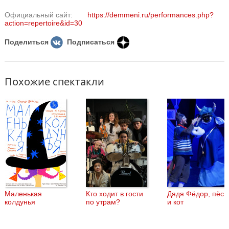
Они решают сами отправиться в гости к Деду Морозу и подарить
Официальный сайт:
https://demmeni.ru/performances.php?
ему подарки.
action=repertoire&id=30
Поделиться
Подписаться
Похожие спектакли
Маленькая
Кто ходит в гости
Дядя Фёдор, пёс
колдунья
по утрам?
и кот