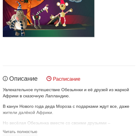
Описание
Расписание
Увлекательное путешествие Обезьянки и её друзей из жаркой
Африки в сказочную Лапландию.
В канун Нового года деда Мороза с подарками ждут все, даже
жители далёкой Африки.
Но весёлая Обезьянка вместе со своими друзьями –
Бегемотиком и Страусёнком – не может долго ждать и хочет
Читать полностью
восстановить справедливость.