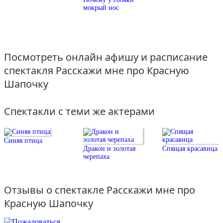
театральном жанре: пастораль, боевик, мюзикл и разными системами
мокрый нос
кукол: марионетки, «планшетки», «маппеты».
Посмотреть онлайн афишу и расписание
спектакля Расскажи мне про Красную
Шапочку
Спектакли с теми же актерами
Синяя птица
Дракон и золотая
Спящая красавица
черепаха
Отзывы о спектакле Расскажи мне про
Красную Шапочку