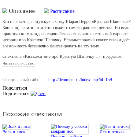
Описание
Расписание
Кто не знает французскую сказку Шарля Перро «Красная Шапочка»?
Конечно, всем знаком этот сюжет с самого раннего детства. Но ведь
практически у каждого европейского сказочника есть свой вариант
истории про Красную Шапочку. Незамысловатый сюжет сказки даёт
возможность бесконечно фантазировать на эту тему.
Спектакль «Расскажи мне про Красную Шапочку…» предлагает
целых три варианта известной сказки. Рассказчики - эксцентричная
Читать полностью
семья Красношапкиных: Мама, Папа, Бабушка и Внучка, - трижды по-
разному пересказывают известный сюжет. И каждый раз он меняется в
Официальный сайт:
http://demmeni.ru/index.php?id=159
зависимости от поведения главной героини – Красной Шапочки. В
истории, рассказанной Бабушкой это очень положительная и
Поделиться
послушная девочка, которая не выдаёт Волку «место жительства»
Подписаться
своей Бабушки. В папиной сказке Красная Шапочка – смелая, боевая
девочка и сама мечтает сразиться с Волком. И только самый младший
член семьи, Внучка, предлагает характер современной Красной
Похожие спектакли
Шапочки, который полностью соответствует старинному сюжету
сказки.
Волк и лиса
Лев и птичка
Каждая из трёх историй Красной Шапочки разыгрывается в своём
Почему у собаки