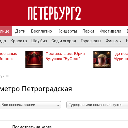
улице
Дети
Бесплатно
Концерты
Парки
Фестивали
ода
Красота
Шоу биз
Сад и огород
Гороскопы
Фильмы
песчаных
Фестиваль им. Юрия
Где пос
Восторг
Бутусова "БуФест"
Мурино
кухня
 метро Петроградская
Все специализации
Турецкая или османская кухня
Посмотреть на карте