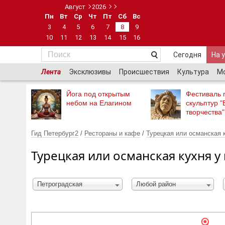
Август
2026
Пн
Вт
Ср
Чт
Пт
Сб
Вс
3
4
5
6
7
8
9
10
11
12
13
14
15
16
Сегодня
На 
Лента
Эксклюзивы
Происшествия
Культура
М
Йога под открытым
Фестиваль 
небом на Елагином
скульптур "
творчества"
Гид Петербург2
/
Рестораны и кафе
/
Турецкая или османская 
Турецкая или османская кухня у
Петроградская
Любой район