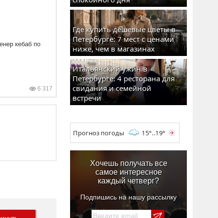
Где купить дешевые цветы в
Петербурге: 7 мест с ценами
енер кебаб по
ниже, чем в магазинах
Итальянский ужин в
Петербурге: 4 ресторана для
свидания и семейной
6 317
встречи
Прогноз погоды
15°..19°
Хочешь получать все
самое интересное
каждый четверг?
Подпишись на нашу рассылку