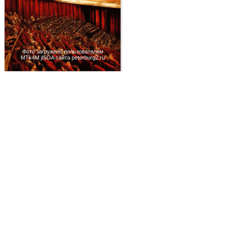
Фото загружено пользователем
MTk4M jI5OA сайта peterburg2.ru