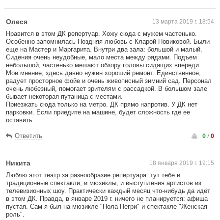
Олеся
13 марта 2019 г. 18:54
Нравится в этом ДК репертуар. Хожу сюда с мужем частенько.
Особенно запомнилась Поздняя любовь с Кларой Новиковой. Были
еще на Мастер и Маргарита. Внутри два зала: большой и малый.
Сидения очень неудобные, мало места между рядами. Подъем
небольшой, частенько мешают обзору головы сидящих впереди.
Мое мнение, здесь давно нужен хороший ремонт. Единственное,
радует просторное фойе и очень живописный зимний сад. Персонал
очень любезный, помогает зрителям с рассадкой. В большом зале
бывает некоторая путаница с местами.
Приезжать сюда только на метро. ДК прямо напротив. У ДК нет
парковки. Если приедите на машине, будет сложность где ее
оставить.
0
/
0
Ответить
Никита
18 января 2019 г. 19:15
Люблю этот театр за разнообразие репертуара: тут тебе и
традиционные спектакли, и мюзиклы, и выступления артистов из
телевизионных шоу. Практически каждый месяц что-нибудь да идёт
в этом ДК. Правда, в январе 2019 г. ничего не планируется: афиша
пустая. Сам я был на мюзикле "Пола Негри" и спектакле "Женская
роль".