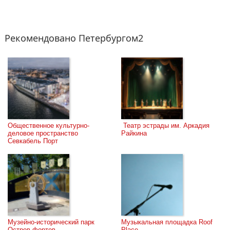
выступающий на крупнейших сценах мира, лауреат
престижных международных конкурсов и фестивалей,
заслуженный артист России.
Рекомендовано Петербургом2
Общественное культурно-
 Театр эстрады им. Аркадия 
деловое пространство 
Райкина
Севкабель Порт
Музейно-исторический парк 
Музыкальная площадка Roof 
Остров фортов
Place