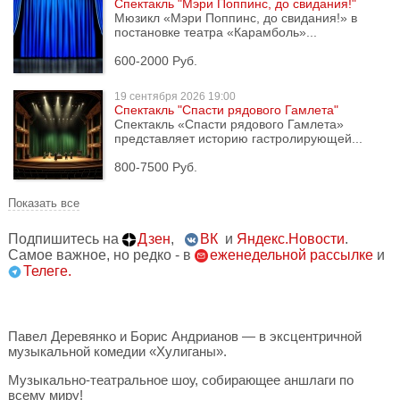
Спектакль "Мэри Поппинс, до свидания!"
Мюзикл «Мэри Поппинс, до свидания!» в
постановке театра «Карамболь»...
600-2000 Руб.
19 сентября
2026 19:00
Спектакль "Спасти рядового Гамлета"
Спектакль «Спасти рядового Гамлета»
представляет историю гастролирующей...
800-7500 Руб.
Показать все
Подпишитесь на
Дзен
,
ВК
и
Яндекс.Новости
.
Самое важное, но редко - в
еженедельной рассылке
и
Телеге.
Павел Деревянко и Борис Андрианов — в эксцентричной
музыкальной комедии «Хулиганы».
Музыкально-театральное шоу, собирающее аншлаги по
всему миру!