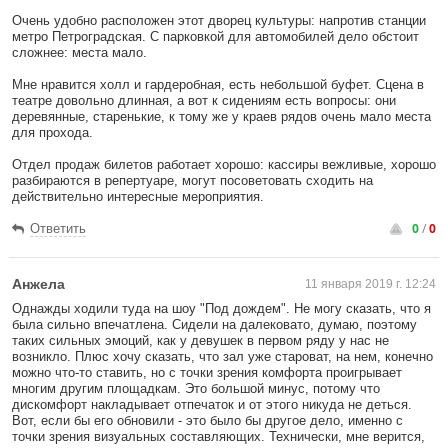
Очень удобно расположен этот дворец культуры: напротив станции
метро Петроградская. С парковкой для автомобилей дело обстоит
сложнее: места мало.
Мне нравится холл и гардеробная, есть небольшой буфет. Сцена в
театре довольно длинная, а вот к сидениям есть вопросы: они
деревянные, старенькие, к тому же у краев рядов очень мало места
для прохода.
Отдел продаж билетов работает хорошо: кассиры вежливые, хорошо
разбираются в репертуаре, могут посоветовать сходить на
действительно интересные мероприятия.
0
/
0
Ответить
Анжела
11 января 2019 г. 12:24
Однажды ходили туда на шоу "Под дождем". Не могу сказать, что я
была сильно впечатлена. Сидели на далековато, думаю, поэтому
таких сильных эмоций, как у девушек в первом ряду у нас не
возникло. Плюс хочу сказать, что зал уже староват, на нем, конечно
можно что-то ставить, но с точки зрения комфорта проигрывает
многим другим площадкам. Это большой минус, потому что
дискомфорт накладывает отпечаток и от этого никуда не деться.
Вот, если бы его обновили - это было бы другое дело, именно с
точки зрения визуальных составляющих. Технически, мне верится,