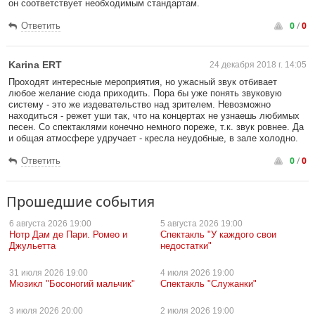
он соответствует необходимым стандартам.
0
/
0
Ответить
Karina ERT
24 декабря 2018 г. 14:05
Проходят интересные мероприятия, но ужасный звук отбивает
любое желание сюда приходить. Пора бы уже понять звуковую
систему - это же издевательство над зрителем. Невозможно
находиться - режет уши так, что на концертах не узнаешь любимых
песен. Со спектаклями конечно немного пореже, т.к. звук ровнее. Да
и общая атмосфере удручает - кресла неудобные, в зале холодно.
0
/
0
Ответить
Прошедшие события
6 августа
2026 19:00
5 августа
2026 19:00
Нотр Дам де Пари. Ромео и
Спектакль "У каждого свои
Джульетта
недостатки"
31 июля
2026 19:00
4 июля
2026 19:00
Мюзикл "Босоногий мальчик"
Спектакль "Служанки"
3 июля
2026 20:00
2 июля
2026 19:00