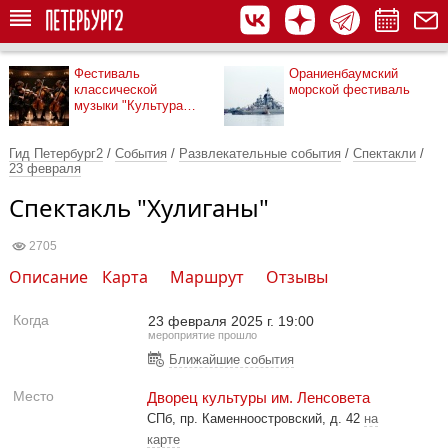
Фестиваль
Ораниенбаумский
классической
морской фестиваль
музыки "Культура
рядом"
Гид Петербург2
/
События
/
Развлекательные события
/
Спектакли
/
23 февраля
Спектакль "Хулиганы"
2705
Описание
Карта
Маршрут
Отзывы
Когда
23 февраля 2025 г. 19:00
мероприятие прошло
Ближайшие события
Место
Дворец культуры им. Ленсовета
СПб, пр. Каменноостровский, д. 42
на
карте