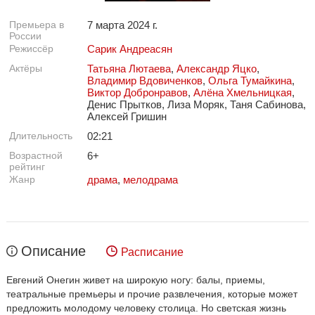
Премьера в
7 марта 2024 г.
России
Режиссёр
Сарик Андреасян
Актёры
Татьяна Лютаева
,
Александр Яцко
,
Владимир Вдовиченков
,
Ольга Тумайкина
,
Виктор Добронравов
,
Алёна Хмельницкая
,
Денис Прытков, Лиза Моряк, Таня Сабинова,
Алексей Гришин
Длительность
02:21
Возрастной
6+
рейтинг
Жанр
драма
,
мелодрама
Описание
Расписание
Евгений Онегин живет на широкую ногу: балы, приемы,
театральные премьеры и прочие развлечения, которые может
предложить молодому человеку столица. Но светская жизнь