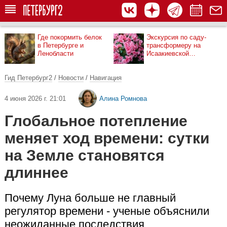
Где покормить белок
Экскурсия по саду-
в Петербурге и
трансформеру на
Ленобласти
Исаакиевской
площади
Гид Петербург2
/
Новости
/
Навигация
4 июня 2026 г. 21:01
Алина Ромнова
Глобальное потепление
меняет ход времени: сутки
на Земле становятся
длиннее
Почему Луна больше не главный
регулятор времени - ученые объяснили
неожиданные последствия