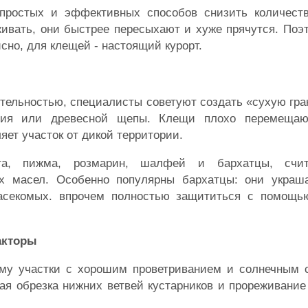
 простых и эффективных способов снизить количест
живать, они быстрее пересыхают и хуже прячутся. По
сно, для клещей - настоящий курорт.
ительностью, специалисты советуют создать «сухую гра
вия или древесной щепы. Клещи плохо перемещаю
яет участок от дикой территории.
ята, пижма, розмарин, шалфей и бархатцы, счи
х масел. Особенно популярны бархатцы: они украш
насекомых. впрочем полностью защититься с помощь
акторы
ому участки с хорошим проветриванием и солнечным 
ая обрезка нижних ветвей кустарников и прореживание