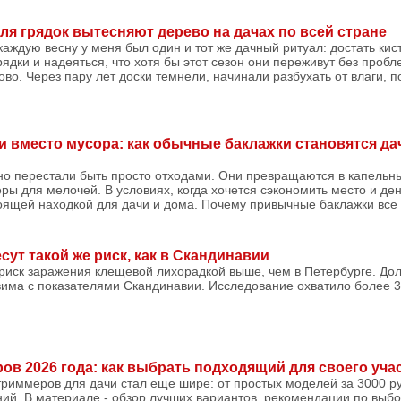
ля грядок вытесняют дерево на дачах по всей стране
аждую весну у меня был один и тот же дачный ритуал: достать кисти
ядки и надеяться, что хотя бы этот сезон они переживут без проб
во. Через пару лет доски темнели, начинали разбухать от влаги, п
 вместо мусора: как обычные баклажки становятся д
но перестали быть просто отходами. Они превращаются в капельны
ры для мелочей. В условиях, когда хочется сэкономить место и ден
оящей находкой для дачи и дома. Почему привычные баклажки все
ут такой же риск, как в Скандинавии
 риск заражения клещевой лихорадкой выше, чем в Петербурге. Д
има с показателями Скандинавии. Исследование охватило более 37
ов 2026 года: как выбрать подходящий для своего уча
 триммеров для дачи стал еще шире: от простых моделей за 3000 
й. В материале - обзор лучших вариантов, рекомендации по выбо