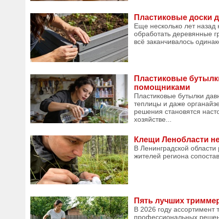
Пластиковые доски д
Еще несколько лет назад к
обработать деревянные гр
всё заканчивалось одинако
Пластиковые бутылки
помощниками
Пластиковые бутылки дав
теплицы и даже органайзе
решения становятся наст
хозяйстве...
Клещи Ленобласти нес
В Ленинградской области
жителей региона сопостав
Пять лучших триммер
В 2026 году ассортимент
профессиональных решени