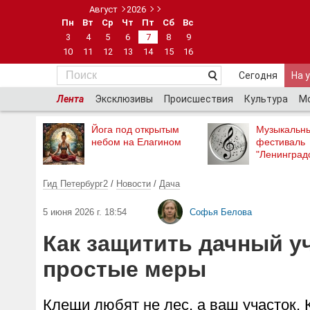
Август
2026
Пн
Вт
Ср
Чт
Пт
Сб
Вс
3
4
5
6
7
8
9
10
11
12
13
14
15
16
Сегодня
На 
Лента
Эксклюзивы
Происшествия
Культура
М
Йога под открытым
Музыкальн
небом на Елагином
фестиваль
"Ленинград
Гид Петербург2
/
Новости
/
Дача
5 июня 2026 г. 18:54
Софья Белова
Как защитить дачный уч
простые меры
Клещи любят не лес, а ваш участок. 