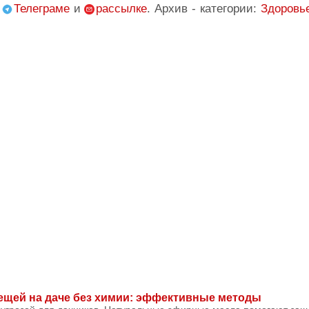
,
Телеграме
и
рассылке
. Архив - категории:
Здоровь
лещей на даче без химии: эффективные методы