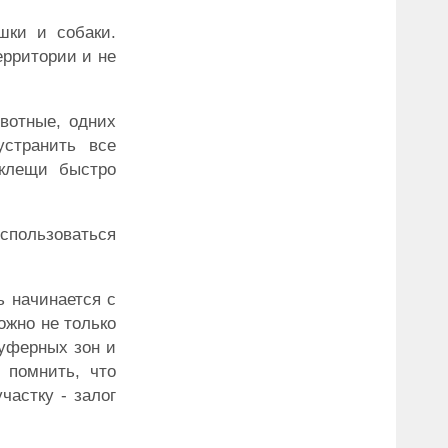
шки и собаки.
ерритории и не
вотные, одних
странить все
 клещи быстро
оспользоваться
ь начинается с
ожно не только
уферных зон и
 помнить, что
частку - залог