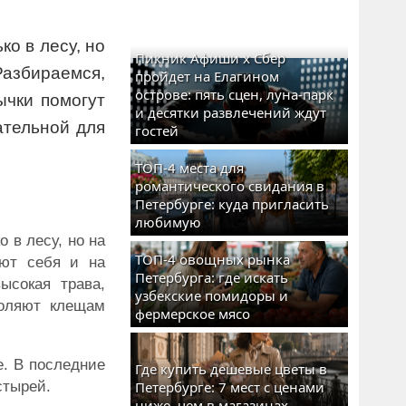
о в лесу, но
Пикник Афиши x Сбер
азбираемся,
пройдет на Елагином
острове: пять сцен, луна-парк
чки помогут
и десятки развлечений ждут
ательной для
гостей
ТОП-4 места для
романтического свидания в
Петербурге: куда пригласить
любимую
 в лесу, но на
ТОП-4 овощных рынка
уют себя и на
Петербурга: где искать
ысокая трава,
узбекские помидоры и
воляют клещам
фермерское мясо
е. В последние
Где купить дешевые цветы в
стырей.
Петербурге: 7 мест с ценами
ниже, чем в магазинах