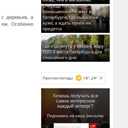
Очередь на Большой
Конюшенной? 6 мест в
Петербурге, где пышки не
 с деревьев, а
хуже, а ждать почти не
е еж. Особенно
придется
Где отдохнуть у озера в жару:
ТОП-3 места Петербурга для
спокойного дня
Прогноз погоды
18°..24°
Хочешь получать все
самое интересное
каждый четверг?
Подпишись на нашу рассылку