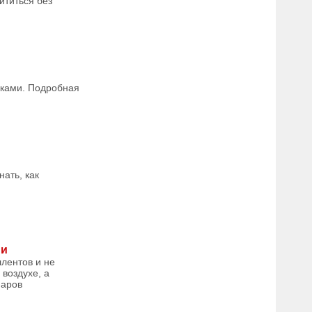
ититься без
уками. Подробная
нать, как
ии
лентов и не
 воздухе, а
маров