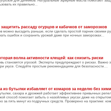
 угрозой для дачников. Натуральные эфирные масла помогают защ
ьзовать их правильно...
 защитить рассаду огурцов и кабачков от заморозков
ов можно высадить раньше, если сделать простой парник своими р
ать ошибок и сохранить урожай даже при ночных заморозках...
торая волна активности клещей: как снизить риски
овь становятся угрозой. Эксперты предупреждают о рисках. Важно з
при укусе. Следуйте простым рекомендациям для безопасности....
 из бутылки избавляет от комаров за неделю без хим
бутылки, сахара и дрожжей работает эффективнее привычных репел
акой способ помогает забыть о назойливых укусах даже на открытом
о за пять минут из подручных средств. Проверено на практике: ко