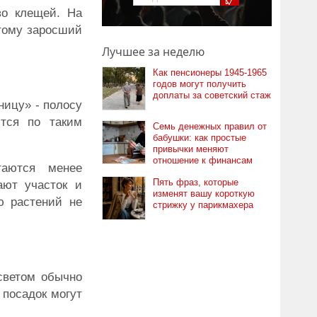
во клещей. На
этому заросший
Лучшее за неделю
Как пенсионеры 1945-1965
годов могут получить
доплаты за советский стаж
ницу» - полосу
тся по таким
Семь денежных правил от
бабушки: как простые
привычки меняют
отношение к финансам
таются менее
Пять фраз, которые
ают участок и
изменят вашу короткую
ю растений не
стрижку у парикмахера
светом обычно
 посадок могут