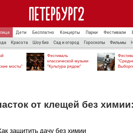
улице
Дети
Бесплатно
Концерты
Парки
Фестивали
ода
Красота
Шоу биз
Сад и огород
Гороскопы
Фильмы
ый
Фестиваль
Фестив
классической музыки
"Средн
ские мосты"
"Культура рядом"
Выборг
асток от клещей без химии
Как защитить дачу без химии