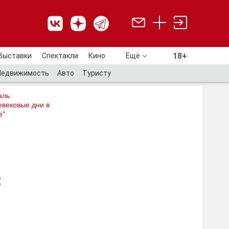
18+
Выставки
Спектакли
Кино
Ещё
18+
Недвижимость
Авто
Туристу
аль
евековые дни в
е"
: