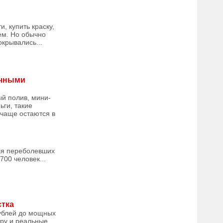
, купить краску,
лем. Но обычно
окрывались...
ачными
й полив, мини-
ьги, такие
 чаще остаются в
оля переболевших
00 человек...
стка
рублей до мощных
ру и реальные