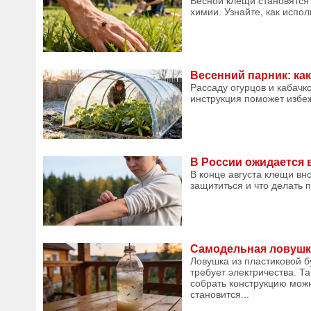
Весной клещи становятся
химии. Узнайте, как испол
Весенний парник: как
Рассаду огурцов и кабачк
инструкция поможет избеж
В России ожидается в
В конце августа клещи вн
защититься и что делать 
Самодельная ловушка
Ловушка из пластиковой 
требует электричества. Т
собрать конструкцию можн
становится...