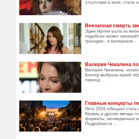
отсутствие в зале, стала
Внезапная смерть зв
Эдже Иртем ушла из жизни
подобное может произойти
трагедии - в материале....
Валерия Чекалина по
Валерия Чекалина, несмот
Блогер выбрала яркий обр
период....
Главные концерты ле
Лето 2026 обещает стать
Кравиц и другие звезды г
форматы, неожиданные ко
Подробности -...