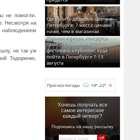
ы не помогли.
Где купить дешевые цветы в
е. Несмотря на
Петербурге: 7 мест с ценами
од наблюдением
ниже, чем в магазинах
Пикник Афиши, концерты
памяти Горшенева,
фестиваль клубники: куда
шоу, не так уж
пойти в Петербурге 7-13
ной Тодоренко,
августа
Прогноз погоды
19°..22°
Хочешь получать все
самое интересное
каждый четверг?
Подпишись на нашу рассылку