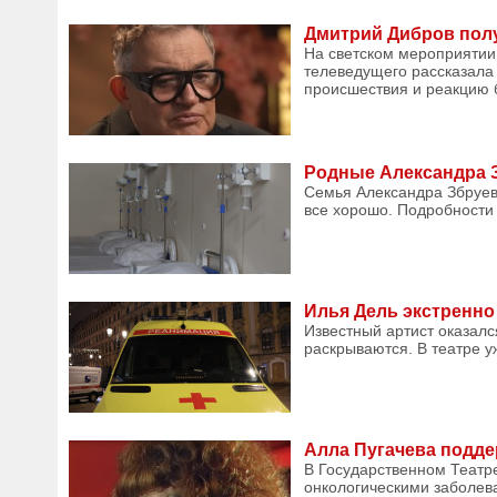
Дмитрий Дибров полу
На светском мероприятии
телеведущего рассказала 
происшествия и реакцию б
Родные Александра З
Семья Александра Збруев
все хорошо. Подробности 
Илья Дель экстренно
Известный артист оказал
раскрываются. В театре у
Алла Пугачева подде
В Государственном Театр
онкологическими заболева