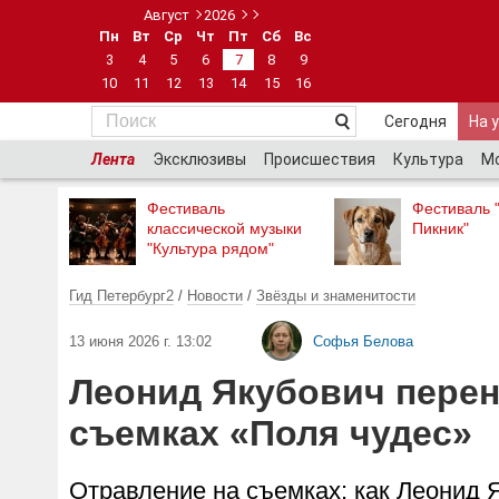
Август
2026
Пн
Вт
Ср
Чт
Пт
Сб
Вс
3
4
5
6
7
8
9
10
11
12
13
14
15
16
Сегодня
На 
Лента
Эксклюзивы
Происшествия
Культура
М
Фестиваль
Фестиваль 
классической музыки
Пикник"
"Культура рядом"
Гид Петербург2
/
Новости
/
Звёзды и знаменитости
13 июня 2026 г. 13:02
Софья Белова
Леонид Якубович перен
съемках «Поля чудес»
Отравление на съемках: как Леонид 