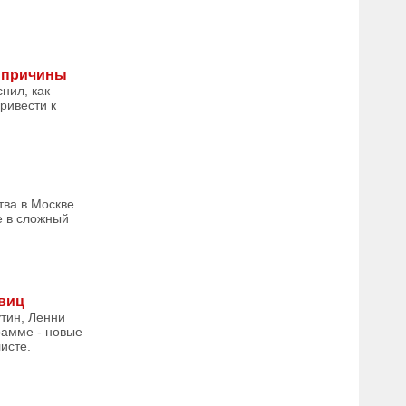
е причины
нил, как
ривести к
ва в Москве.
е в сложный
авиц
тин, Ленни
рамме - новые
исте.