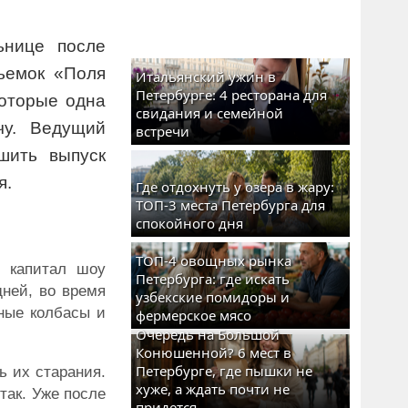
ьнице после
ъемок «Поля
Итальянский ужин в
Петербурге: 4 ресторана для
которые одна
свидания и семейной
чу. Ведущий
встречи
шить выпуск
я.
Где отдохнуть у озера в жару:
ТОП-3 места Петербурга для
спокойного дня
ТОП-4 овощных рынка
 капитал шоу
Петербурга: где искать
дней, во время
узбекские помидоры и
ные колбасы и
фермерское мясо
Очередь на Большой
Конюшенной? 6 мест в
Петербурге, где пышки не
ь их старания.
хуже, а ждать почти не
так. Уже после
придется