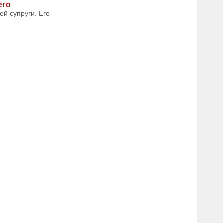
его
й супруги. Его