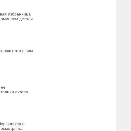
овая избранница
споминаем детали
еряют, что с ним
 не
оянии актера....
 борющихся с
несмотря на