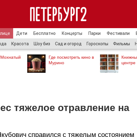
улице
Дети
Бесплатно
Концерты
Парки
Фестивали
ода
Красота
Шоу биз
Сад и огород
Гороскопы
Фильмы
"Мохнатый
Где посмотреть кино в
Книжны
Мурино
центре
ес тяжелое отравление на
Якубович справился с тяжелым состоянием