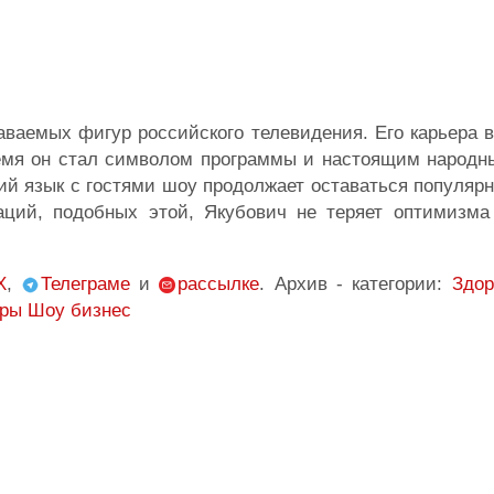
аваемых фигур российского телевидения. Его карьера 
время он стал символом программы и настоящим народ
ий язык с гостями шоу продолжает оставаться популяр
аций, подобных этой, Якубович не теряет оптимизма
X
,
Телеграме
и
рассылке
. Архив - категории:
Здор
оры
Шоу бизнес