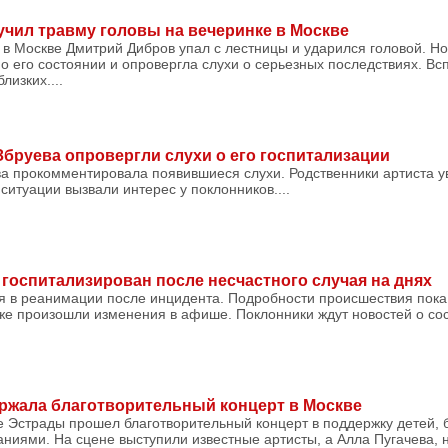
чил травму головы на вечеринке в Москве
 в Москве Дмитрий Дибров упал с лестницы и ударился головой. Н
о его состоянии и опровергла слухи о серьезных последствиях. В
лизких....
бруева опровергли слухи о его госпитализации
а прокомментировала появившиеся слухи. Родственники артиста ув
ситуации вызвали интерес у поклонников....
 госпитализирован после несчастного случая на днях
ся в реанимации после инцидента. Подробности происшествия пока
же произошли изменения в афише. Поклонники ждут новостей о сост
ржала благотворительный концерт в Москве
е Эстрады прошел благотворительный концерт в поддержку детей,
ниями. На сцене выступили известные артисты, а Алла Пугачева, 