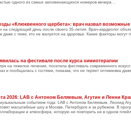
 частью одного из самых запоминающихся номеров вечера....
езды «Клюквенного щербета»: врач назвал возможны
 на следующий день после своего 35-летия. Врач-кардиолог объяс
 даже с теми, кто не жалуется на здоровье. Какие факторы могут п
явилась на фестивале после курса химиотерапии
ря на тяжелое лечение, посетила фестиваль современного искусст
аз и пообщалась с гостями, показав, что не теряет оптимизма даж
та 2026: LAB с Антоном Беляевым, Агутин и Ленни Кр
 музыкальным событием года: LAB с Антоном Беляевым, Леонид Агу
отовят масштабные шоу в Москве, Петербурге и за рубежом. В прог
ллаборации и атмосфера, которую не повторить ни в одном плейл