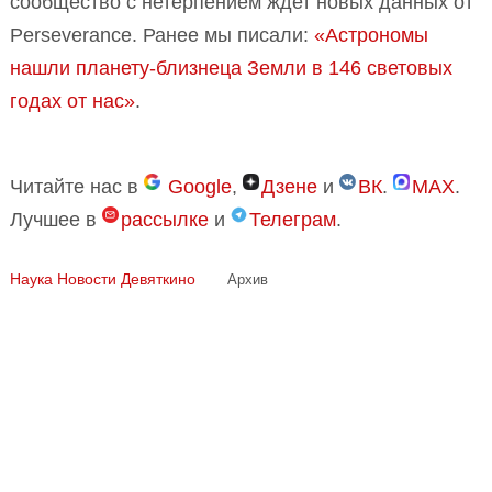
сообщество с нетерпением ждет новых данных от
Perseverance. Ранее мы писали:
«Астрономы
нашли планету-близнеца Земли в 146 световых
годах от нас»
.
Читайте нас в
Google
,
Дзене
и
ВК
.
MAX
.
Лучшее в
рассылке
и
Телеграм
.
Наука
Новости Девяткино
Архив