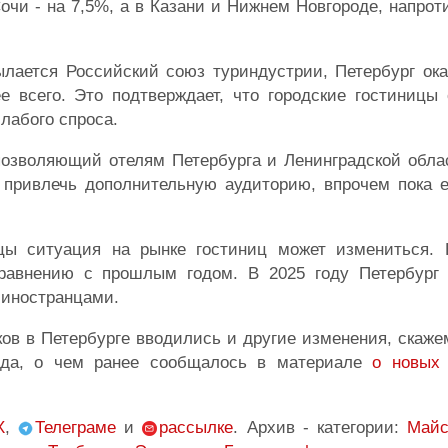
очи - на 7,5%, а в Казани и Нижнем Новгороде, напрот
ылается Российский союз туриндустрии, Петербург ок
е всего. Это подтверждает, что городские гостиницы
лабого спроса.
позволяющий отелям Петербурга и Ленинградской обла
 привлечь дополнительную аудиторию, впрочем пока е
цы ситуация на рынке гостиниц может измениться. 
равнению с прошлым годом. В 2025 году Петербург 
 иностранцами.
ков в Петербурге вводились и другие изменения, скаже
рода, о чем ранее сообщалось в материале
о новых
X
,
Телеграме
и
рассылке
. Архив - категории:
Майс