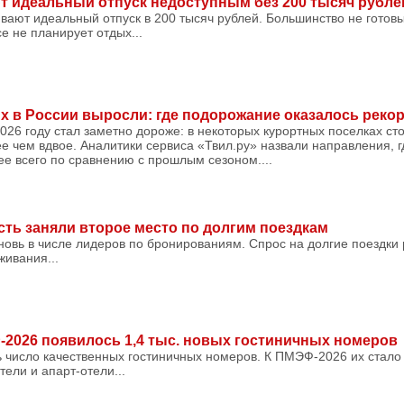
 идеальный отпуск недоступным без 200 тысяч рубле
ают идеальный отпуск в 200 тысяч рублей. Большинство не готовы
е не планирует отдых...
х в России выросли: где подорожание оказалось рек
2026 году стал заметно дороже: в некоторых курортных поселках ст
 чем вдвое. Аналитики сервиса «Твил.ру» назвали направления, г
ее всего по сравнению с прошлым сезоном....
сть заняли второе место по долгим поездкам
новь в числе лидеров по бронированиям. Спрос на долгие поездки 
ивания...
-2026 появилось 1,4 тыс. новых гостиничных номеров
 число качественных гостиничных номеров. К ПМЭФ-2026 их стало 
ели и апарт-отели...