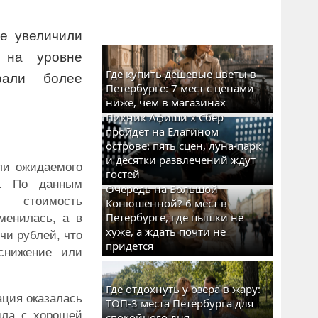
е увеличили
 на уровне
Где купить дешевые цветы в
рали более
Петербурге: 7 мест с ценами
ниже, чем в магазинах
Пикник Афиши x Сбер
пройдет на Елагином
острове: пять сцен, луна-парк
и десятки развлечений ждут
ли ожидаемого
гостей
а. По данным
Очередь на Большой
, стоимость
Конюшенной? 6 мест в
Петербурге, где пышки не
менилась, а в
хуже, а ждать почти не
чи рублей, что
придется
снижение или
Где отдохнуть у озера в жару:
ация оказалась
ТОП-3 места Петербурга для
шла с хорошей
спокойного дня