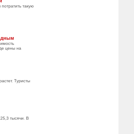
й
 потратить такую
ордным
оимость
де цены на
растет. Туристы
25,3 тысячи. В