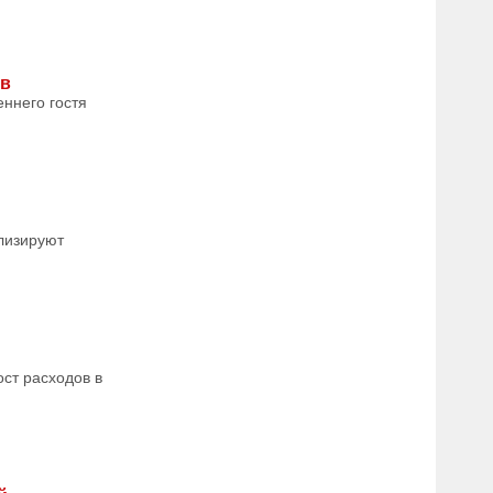
ов
еннего гостя
ализируют
ст расходов в