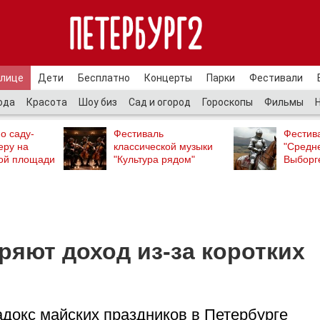
улице
Дети
Бесплатно
Концерты
Парки
Фестивали
ода
Красота
Шоу биз
Сад и огород
Гороскопы
Фильмы
о саду-
Фестиваль
Фестив
еру на
классической музыки
"Средн
ой площади
"Культура рядом"
Выборг
ряют доход из-за коротких
адокс майских праздников в Петербурге