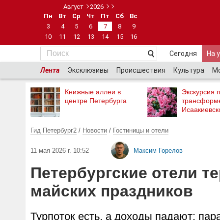
Август
2026
Пн
Вт
Ср
Чт
Пт
Сб
Вс
3
4
5
6
7
8
9
10
11
12
13
14
15
16
Сегодня
На 
Лента
Эксклюзивы
Происшествия
Культура
М
Книжные аллеи в
Экскурсия п
центре Петербурга
трансформ
Исаакиевск
Гид Петербург2
/
Новости
/
Гостиницы и отели
11 мая 2026 г. 10:52
Максим Горелов
Петербургские отели те
майских праздников
Турпоток есть, а доходы падают: пар