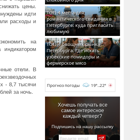
снижать цены.
ТОП-4 места для
ынуждены идти
романтического свидания в
щали расходы и
Петербурге: куда пригласить
любимую
экономить на
ТОП-4 овощных рынка
а индикатором
Петербурга: где искать
узбекские помидоры и
фермерское мясо
чные отели. В
рехзвездочных
х - 8,7 тысячи
Прогноз погоды
19°..22°
блей за ночь.
Хочешь получать все
самое интересное
каждый четверг?
Подпишись на нашу рассылку