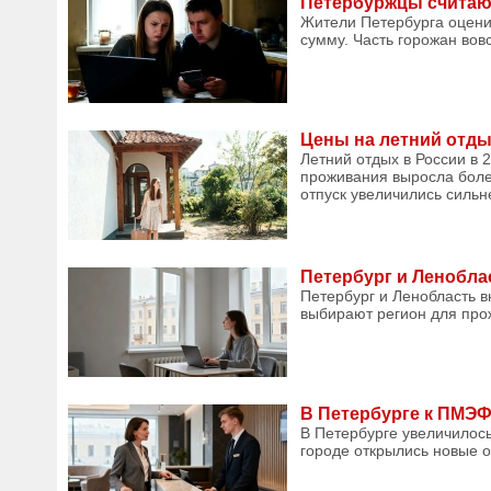
Петербуржцы считают
Жители Петербурга оценив
сумму. Часть горожан вовс
Цены на летний отды
Летний отдых в России в 
проживания выросла более
отпуск увеличились сильн
Петербург и Ленобла
Петербург и Ленобласть в
выбирают регион для прож
В Петербурге к ПМЭФ
В Петербурге увеличилось
городе открылись новые от