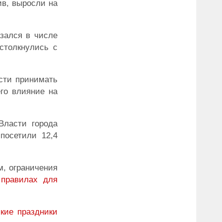
ив, выросли на
азался в числе
 столкнулись с
сти принимать
го влияние на
Власти города
посетили 12,4
м, ограничения
 правилах для
кие праздники