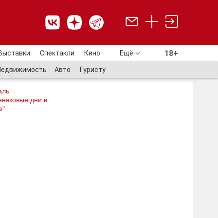
18+
Выставки
Спектакли
Кино
Ещё
18+
Недвижимость
Авто
Туристу
аль
евековые дни в
е"