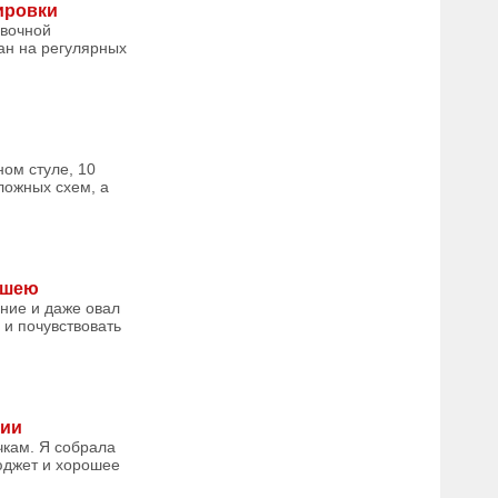
ировки
овочной
ван на регулярных
ном стуле, 10
сложных схем, а
 шею
ение и даже овал
 и почувствовать
сии
чкам. Я собрала
юджет и хорошее