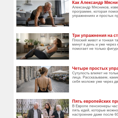
Как Александр Мясни
Александр Мясников, изв
программе, которая помог
упражнениях и простых пр
Три упражнения на ст
Плоский живот и тонкая т
минут в день и уже через
помогает не только фигур
Четыре простых упра
Сутулость влияет не толь
лица. Рассказываем, каки
себя моложе уже через дв
Пять европейских пр
В Европе пенсионеры час
пять идей, которые можно
настроение даже после 60 