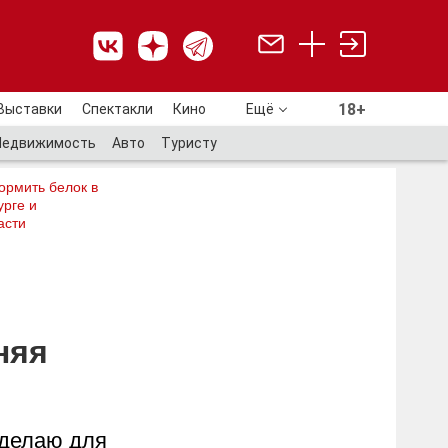
18+
Выставки
Спектакли
Кино
Ещё
18+
Недвижимость
Авто
Туристу
ормить белок в
рге и
асти
няя
 делаю для