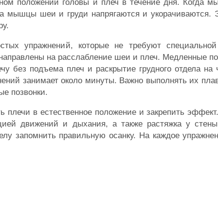
ном положении головы и плеч в течение дня. Когда м
 а мышцы шеи и груди напрягаются и укорачиваются. 
ру.
стых упражнений, которые не требуют специальной
 направлены на расслабление шеи и плеч. Медленные п
ечу без подъема плеч и раскрытие грудного отдела на 
нений занимает около минуты. Важно выполнять их плав
ые позвонки.
 плечи в естественное положение и закрепить эффект
ацией движений и дыхания, а также растяжка у стен
елу запомнить правильную осанку. На каждое упражне