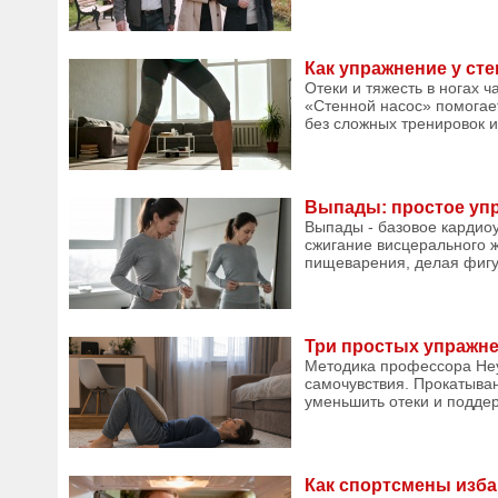
Как упражнение у ст
Отеки и тяжесть в ногах 
«Стенной насос» помогает
без сложных тренировок и 
Выпады: простое упра
Выпады - базовое кардиоу
сжигание висцерального ж
пищеварения, делая фигур
Три простых упражн
Методика профессора Неу
самочувствия. Прокатыван
уменьшить отеки и поддер
Как спортсмены изба