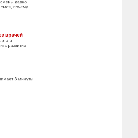
ртсмены давно
аемся, почему
..
ез врачей
орта и
ить развитие
нимает 3 минуты
.