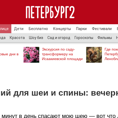
улице
Дети
Бесплатно
Концерты
Парки
Фестивали
ода
Красота
Шоу биз
Сад и огород
Гороскопы
Фильмы
Экскурсия по саду-
Где пок
овые дни в
трансформеру на
Петербу
Исаакиевской площади
Ленобл
ий для шеи и спины: вечер
 7 минут в день спасают мою шею — вот что