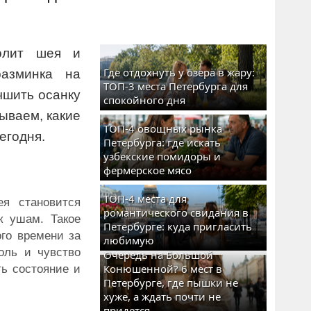
олит шея и
Где отдохнуть у озера в жару:
разминка на
ТОП-3 места Петербурга для
чшить осанку
спокойного дня
ываем, какие
ТОП-4 овощных рынка
егодня.
Петербурга: где искать
узбекские помидоры и
фермерское мясо
ТОП-4 места для
я становится
романтического свидания в
к ушам. Такое
Петербурге: куда пригласить
ого времени за
любимую
оль и чувство
Очередь на Большой
Конюшенной? 6 мест в
ть состояние и
Петербурге, где пышки не
хуже, а ждать почти не
придется