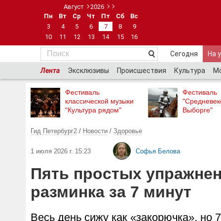
Август
2026
Пн
Вт
Ср
Чт
Пт
Сб
Вс
3
4
5
6
7
8
9
10
11
12
13
14
15
16
Сегодня
На 
Лента
Эксклюзивы
Происшествия
Культура
М
Фестиваль
Фестиваль
классической музыки
"Средневек
"Культура рядом"
Выборге"
Гид Петербург2
/
Новости
/
Здоровье
1 июля 2026 г. 15:23
Софья Белова
Пять простых упражнен
разминка за 7 минут
Весь день сижу как «закорючка», но