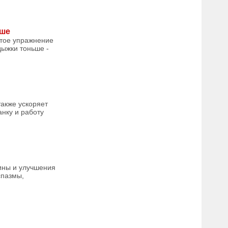
ьше
стое упражнение
дыжки тоньше -
также ускоряет
нку и работу
ины и улучшения
спазмы,