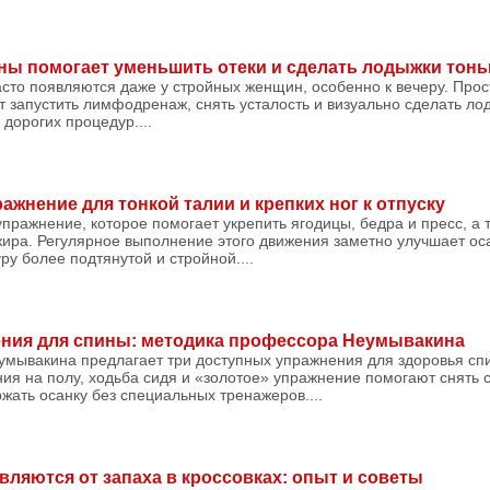
ены помогает уменьшить отеки и сделать лодыжки тон
часто появляются даже у стройных женщин, особенно к вечеру. Про
 запустить лимфодренаж, снять усталость и визуально сделать ло
дорогих процедур....
жнение для тонкой талии и крепких ног к отпуску
пражнение, которое помогает укрепить ягодицы, бедра и пресс, а 
ира. Регулярное выполнение этого движения заметно улучшает оса
у более подтянутой и стройной....
ения для спины: методика профессора Неумывакина
мывакина предлагает три доступных упражнения для здоровья сп
ия на полу, ходьба сидя и «золотое» упражнение помогают снять 
жать осанку без специальных тренажеров....
вляются от запаха в кроссовках: опыт и советы