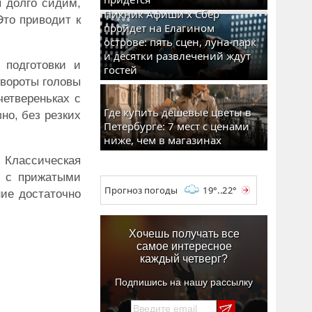
ы долго сидим,
Пикник Афиши x Сбер
Это приводит к
пройдет на Елагином
острове: пять сцен, луна-парк
и десятки развлечений ждут
 подготовки и
гостей
овороты головы
четвереньках с
Где купить дешевые цветы в
но, без резких
Петербурге: 7 мест с ценами
ниже, чем в магазинах
. Классическая
ы с прижатыми
Прогноз погоды
19°..22°
ние достаточно
Хочешь получать все
самое интересное
каждый четверг?
Подпишись на нашу рассылку