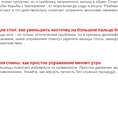
 только прогулки, но и проблему неприятного запаха в обуви. Спо
бы борьбы с бактериями - от морозилки до соды и уксуса. Разбир
тают и что действительно помогает сохранить кроссовки свежими..
ля стоп: как уменьшить косточку на большом пальце б
це ноги - не только эстетическая проблема, но и причина дискомф
азываем, какие упражнения помогут укрепить мышцы стопы, замедл
мочувствие....
ля спины: как простое упражнение меняет утро
ясницы помогает избавиться от скованности. Простое движение за
звоночника. Узнайте, как вернуть легкость без сложных процедур..