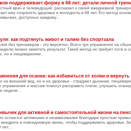
ков поддерживает форму в 68 лет: детали личной трен
естный врач и телеведущий, рассказал о своей ежедневной тренир
ает ему сохранять здоровье и молодость в 68 лет. Его метод осно
ивычках, доступных каждому....
уле: как подтянуть живот и талию без спортзала
алия без тренажеров - это вероятно. Всего три упражнения на обыч
 неделю можно заметить результат. Такой метод не требует пота и 
е, но и пищеварению....
жнения для осанки: как избавиться от холки и вернуть
ко на внешний вид, но и на здоровье - страдают дыхание, пищевар
е упражнения и массаж помогут расправить плечи, улучшить осанку
е недели...
ивычек для активной и самостоятельной жизни на пен
то остаются активными и независимыми благодаря простым привы
 внедрить в повседневную жизнь, чтобы поддерживать здоровье, б
лет....